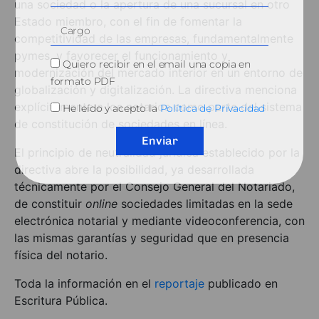
una sociedad o la apertura de una sucursal en otro
Estado miembro, con el fin de fomentar la
competitividad de las empresas, fundamentalmente
pymes, y favorecer el funcionamiento y
Quiero recibir en el email una copia en
modernización del mercado interior en un entorno de
formato PDF
globalización y digitalización. La directiva menciona
explícitamente a los notarios como parte del sistema
He leído y acepto la
Política de Privacidad
de constitución de sociedades en línea.
Enviar
El principio de neutralidad jurídica establecido por la
directiva abre la posibilidad, ya desarrollada
técnicamente por el Consejo General del Notariado,
de constituir
online
sociedades limitadas en la sede
electrónica notarial y mediante videoconferencia, con
las mismas garantías y seguridad que en presencia
física del notario.
Toda la información en el
reportaje
publicado en
Escritura Pública.