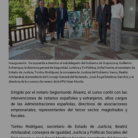
Inauguración. De izquierda a derecha: el subdelegado del Gobierno de Guipúzcoa, Guillermo
Echenique; la directora general de Seguridad Jurídica y Fe Pública, Sofía Puente; el secretario de
Estado de Justicia, Tontxu Rodríguez; la consejera de Justicia del Gobierno Vasco, Beatriz
Artolazabal; el presidente del Consejo General del Notariado, José Ángel Martínez Sanchiz; y la
directora de los cursos de verano de la UPV, Itziar Alcorta.
Dirigido por el notario Segismundo Álvarez, el curso contó con las
intervenciones de notarios españoles y extranjeros, altos cargos
de las Administraciones españolas, directivos de asociaciones
empresariales, representantes del tercer sector, magistrados y
fiscales.
Tontxu Rodríguez, secretario de Estado de Justicia; Beatriz
Artolazabal, consejera de Igualdad, Justicia y Políticas Sociales del