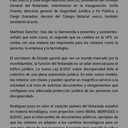
País Vasco; y José Ángel Martínez Sanchiz, presidente del Consejo
General del Notariado, intervinieron en la inauguración. Sofía
Puente, directora general de Seguridad Jurídica y Fe Pública, y
Diego Granados, decano del Colegio Notarial vasco, también
asistieron al acto.
Martínez Sanchiz -tras dar la bienvenida a ponentes y asistentes-
señaló que este curso, el segundo que se celebra en la UPV, se
centra «en una materia tan importante para los notarios como la
persona, la empresa y la tecnología».
El secretario de Estado apuntó que «en un mundo marcado por la
incertidumbre, la función del Notariado es un pilar esencial para el
tráfico jurídico. La nueva Ley 8/2021 sobre discapacidad dota al
colectivo de una plena autonomía jurídica. En este nuevo modelo,
los notarios son claves y pueden aportar un magnífico servicio a la
sociedad a la hora de autorizar documentos y otorgamientos que
configuren una adecuada protección jurídica de las personas con
discapacidad».
Rodríguez puso en valor el carácter pionero del Notariado español
en materia tecnológica, «con proyectos como IBERA, IBERFIDES o
EUDOC, para el intercambio de documentos públicos, ejemplos de
que los notarios se adaptan a los cambios tecnológicos para un
uso más eficaz de sus funciones haciendo más sencilla la vida a