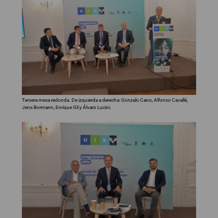
Tercera mesa redonda. De izquierda a derecha: Gonzalo Cano, Alfonso Cavallé,
Jens Bormann, Enrique Gil y Álvaro Lucini.