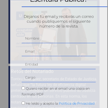
Déjanos tu email y recibirás un correo
cuando publiquemos el siguiente
número de la revista.
Retos del Notariado
Tontxu Rodríguez, secretario de Estado de Justicia,
señaló que “la futura ley de eficiencia digital
Quiero recibir en el email una copia en
pretende conseguir un servicio público de Justicia
formato PDF
centrado en las personas. En esta norma, los
notarios jugarán un papel importante al incorporar
He leído y acepto la
Política de Privacidad
servicios digitales que les permitan adaptarse a