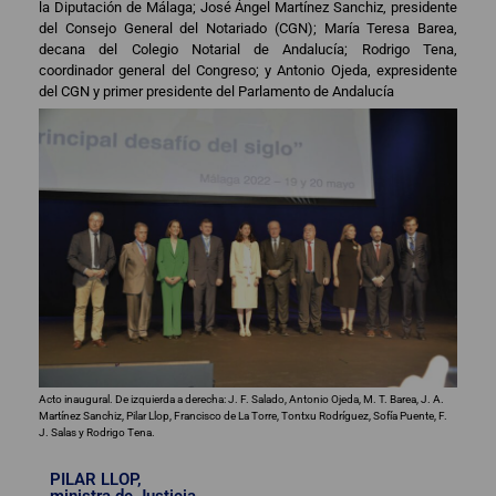
la Diputación de Málaga; José Ángel Martínez Sanchiz, presidente
del Consejo General del Notariado (CGN); María Teresa Barea,
decana del Colegio Notarial de Andalucía; Rodrigo Tena,
coordinador general del Congreso; y Antonio Ojeda, expresidente
del CGN y primer presidente del Parlamento de Andalucía
Acto inaugural. De izquierda a derecha: J. F. Salado, Antonio Ojeda, M. T. Barea, J. A.
Martínez Sanchiz, Pilar Llop, Francisco de La Torre, Tontxu Rodríguez, Sofía Puente, F.
J. Salas y Rodrigo Tena.
PILAR LLOP,
ministra de Justicia