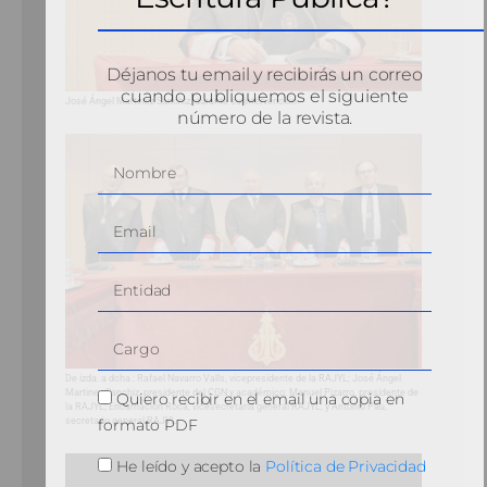
Déjanos tu email y recibirás un correo
cuando publiquemos el siguiente
José Ángel Martínez Sanchiz, durante su intervención.
número de la revista.
De izda. a dcha.: Rafael Navarro Valls, vicepresidente de la RAJYL; José Ángel
Martinez Sanchiz, presidente del CGN y académico; Manuel Pizarro, presidente de
Quiero recibir en el email una copia en
la RAJYL; Encarnación Roca, vicesecretaria general RAJYL; y Antonio Pau,
formato PDF
secretario general RAJYL.
He leído y acepto la
Política de Privacidad