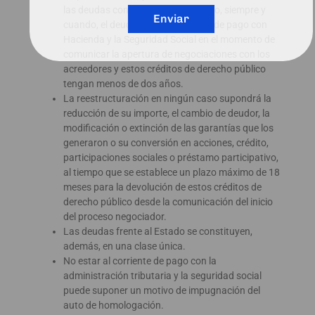
las deudas contraídas con el Estado, siempre y
Enviar
cuando, el deudor esté al corriente de pago con
Hacienda y la Seguridad Social en el momento de
comunicar la apertura de negociaciones con los
acreedores y estos créditos de derecho público
tengan menos de dos años.
La reestructuración en ningún caso supondrá la
reducción de su importe, el cambio de deudor, la
modificación o extinción de las garantías que los
generaron o su conversión en acciones, crédito,
participaciones sociales o préstamo participativo,
al tiempo que se establece un plazo máximo de 18
meses para la devolución de estos créditos de
derecho público desde la comunicación del inicio
del proceso negociador.
Las deudas frente al Estado se constituyen,
además, en una clase única.
No estar al corriente de pago con la
administración tributaria y la seguridad social
puede suponer un motivo de impugnación del
auto de homologación.