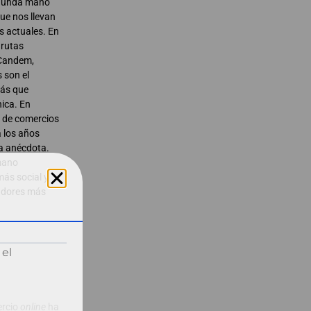
segunda mano
ue nos llevan
s actuales. En
 rutas
 Candem,
 son el
más que
nica. En
o de comercios
 los años
a anécdota.
mano
ás social y
radores más
 el
ercio
online
ha