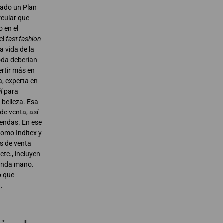
lado un Plan
rcular que
o en el
el
fast fashion
 vida de la
oda deberían
ertir más en
a, experta en
il
para
belleza. Esa
de venta, así
rendas. En ese
como Inditex y
s de venta
tc., incluyen
gunda mano.
o que
.