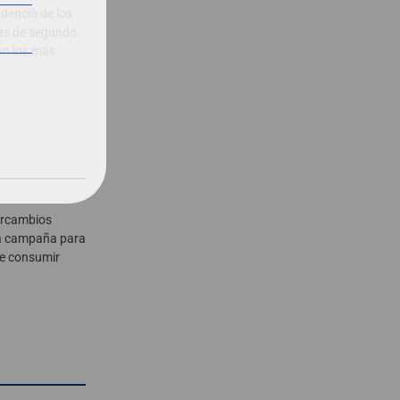
ndencia de los
as de segundo
on los más
ercambios
na campaña para
ne consumir