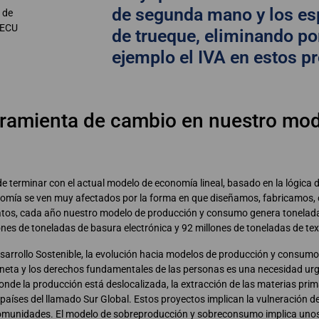
de segunda mano y los es
 de
CECU
de trueque, eliminando po
ejemplo el IVA en estos p
amienta de cambio en nuestro mod
 terminar con el actual modelo de economía lineal, basado en la lógica d
conomía se ven muy afectados por la forma en que diseñamos, fabricamos
datos, cada año nuestro modelo de producción y consumo genera tonelad
nes de toneladas de basura electrónica y 92 millones de toneladas de text
arrollo Sostenible, la evolución hacia modelos de producción y consumo
planeta y los derechos fundamentales de las personas es una necesidad u
nde la producción está deslocalizada, la extracción de las materias prim
aíses del llamado Sur Global. Estos proyectos implican la vulneración d
omunidades. El modelo de sobreproducción y sobreconsumo implica unos