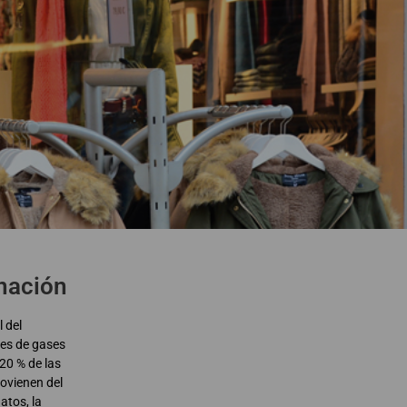
nación
 del
nes de gases
 20 % de las
ovienen del
atos, la