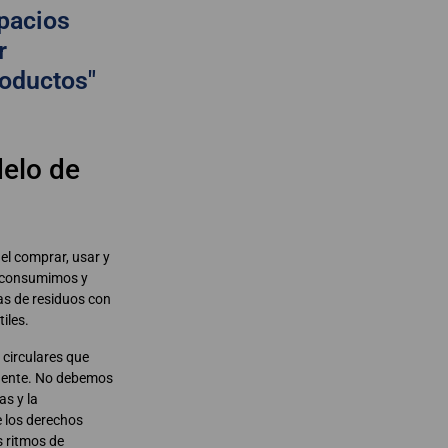
pacios
r
roductos"
elo de
el comprar, usar y
, consumimos y
as de residuos con
iles.
 circulares que
rgente. No debemos
as y la
e los derechos
 ritmos de