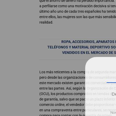
que el ahorro de dinero ha perdido importancia.
a perfilarse como una motivación decisiva si te
último año uno de cada tres españoles ha tenido
entre ellos, las mujeres son las que más sensibi
realidad.
ROPA, ACCESORIOS, APARATOS
TELÉFONOS Y MATERIAL DEPORTIVO S
VENDIDOS EN EL MERCADO DE
Los más reticentes a la compra de segunda mano
pero desde las organizaciones de consumidore
este mercado existen garantías comerciales que
entre las partes. Así, según la Organización de
(OCU), los productos comprados en tiendas de
Dé
de garantía, salvo que se pacte un plazo inferior
comercio
online
, el vendedor debe proporcionar
en una compraventa entre particulares, se recom
compra para contar con la garantía de origen.