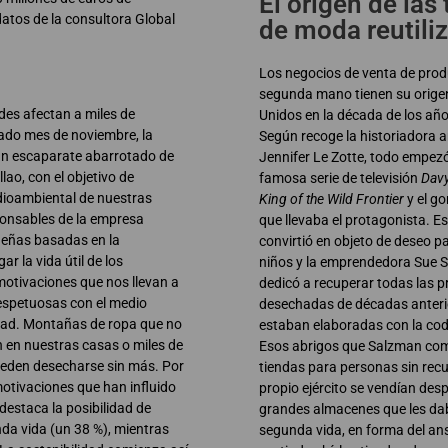
El origen de las
datos de la consultora Global
de moda reutili
Los negocios de venta de prod
segunda mano tienen su orige
ades afectan a miles de
Unidos en la década de los añ
ado mes de noviembre, la
Según recoge la historiadora 
n escaparate abarrotado de
Jennifer Le Zotte, todo empezó
lao, con el objetivo de
famosa serie de televisión
Davy
dioambiental de nuestras
King of the Wild Frontier
y el go
ponsables de la empresa
que llevaba el protagonista. Es
deñas basadas en la
convirtió en objeto de deseo p
gar la vida útil de los
niños y la emprendedora Sue 
motivaciones que nos llevan a
dedicó a recuperar todas las 
spetuosas con el medio
desechadas de décadas anteri
dad. Montañas de ropa que no
estaban elaboradas con la codi
n en nuestras casas o miles de
Esos abrigos que Salzman co
eden desecharse sin más. Por
tiendas para personas sin recu
otivaciones que han influido
propio ejército se vendían des
destaca la posibilidad de
grandes almacenes que les d
da vida (un 38 %), mientras
segunda vida, en forma del an