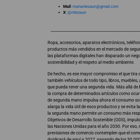
Mail
:
marianlezaun@gmail.com
X
:
@mlezaun
Ropa, accesorios, aparatos electrónicos, teléfon
productos más vendidos en el mercado de segu
las plataformas digitales han disparado un nego
sostenibilidad y el respeto al medio ambiente.
De hecho, es ese mayor compromiso el que tira 
también vehículos de todo tipo, libros, muebles,
que pueda tener una segunda vida. Más allá de
la compra de determinados artículos como ocurrí
de segunda mano impulsa ahora el consumo sost
alarga la vida útil de esos productos y se evita 
la segunda mano permite un consumo más respon
Objetivos de Desarrollo Sostenible (ODS), impul
las Naciones Unidas para el año 2030. Por eso, 
previsiones de comercio contemplen que el comer
duplicará de aquí a 2027, pasando de los 30.000