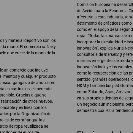
Comisión Europea ha desarrol
de Acción para la Economía Ci
afectaría a esta industria, tant
detrimento de prácticas como 
como en el apoyo de la segunda
ropa. “Todas las marcas de m
os y material deportivo son los
incorporar la circularidad e inv
nda mano. El comercio
online
y
innovación”, explica Nuria Neir
cio que crece de la mano de la
consultoría de
marketing
y
reta
marcas emergentes de moda y 
innovación incluye los canales 
de un comercio que incluye
como la recuperación de las p
 alimentos y cualquier producto
sentido, grandes operadores, 
 buscar gangas o de ahorrar en
H&M y también las plataforma
a en sus inicios, el mercado
como Zalando, Asos, Amazon, e
enible. Gracias a que se
ya sus propias tiendas de se
la fabricación de otros nuevos,
Un negocio aún incipiente, per
sable y en línea con los
demuestra cuál es la tendencia
sados por la Organización de
no es de extrañar que las
cio de ropa reutilizada se
 millones de euros de