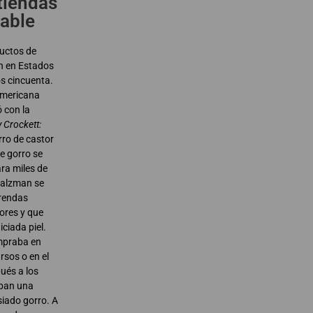
 tiendas
zable
uctos de
n en Estados
os cincuenta.
americana
 con la
 Crockett:
rro de castor
e gorro se
ara miles de
Salzman se
prendas
ores y que
ciada piel.
mpraba en
rsos o en el
pués a los
aban una
siado gorro. A