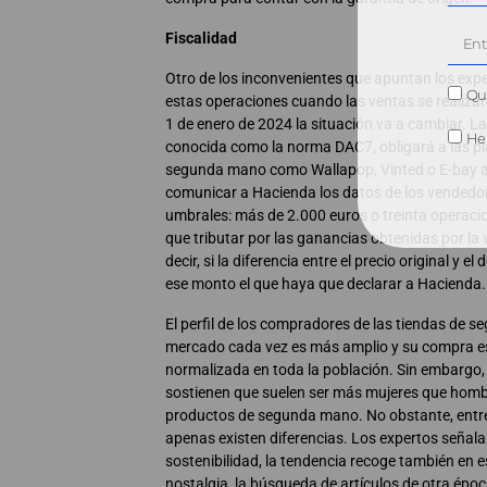
Fiscalidad
Otro de los inconvenientes que apuntan los exper
Qui
estas operaciones cuando las ventas se realizan 
1 de enero de 2024 la situación va a cambiar. L
He 
conocida como la norma DAC7, obligará a las 
segunda mano como Wallapop, Vinted o E-bay a re
comunicar a Hacienda los datos de los vended
umbrales: más de 2.000 euros o treinta operac
que tributar por las ganancias obtenidas por la 
decir, si la diferencia entre el precio original y e
ese monto el que haya que declarar a Hacienda.
El perfil de los compradores de las tiendas de 
mercado cada vez es más amplio y su compra e
normalizada en toda la población. Sin embargo,
sostienen que suelen ser más mujeres que hom
productos de segunda mano. No obstante, entre
apenas existen diferencias. Los expertos señal
sostenibilidad, la tendencia recoge también en 
nostalgia, la búsqueda de artículos de otra época