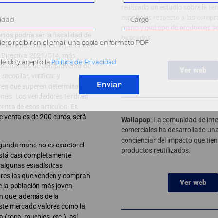
realizado un estudio sobre la te
españoles respecto a las compr
mano y qué tipo de productos s
tos podría ser la fiscalidad de
buscados.
ero recibir en el email una copia en formato PDF
entre particulares. A partir del
a Directiva 2021/514, más
leído y acepto la
Política de Privacidad
plataformas de compraventa de
Ver web
copilar, verificar y
Enviar
ores que superen determinados
iones. Los vendedores tendrán
venta de esos artículos. Es
l de venta es de 200 euros, será
Wallapop
: La comunidad de int
comerciales ha desarrollado u
concienciar del impacto que tie
segunda mano no es exacto: el
productos reutilizados.
stá casi completamente
 algunas estadísticas
bres las que venden y compran
Ver web
 la población más joven
an que, además de la
este mercado valores como la
 (ropa, muebles, etc.), así