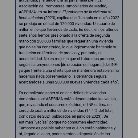
actualidad, y la tendencia no pinta nada bien. La
Asociación de Promotores Inmobiliarios de Madrid,
ASPRIMA, en su informe
El problema de la vivienda sí
tiene solución (2023)
, explica que “tan solo en el año 2022
se produjo un déficit de 120.000 viviendas. Un cuarto de
millón en lo que llevamos de ciclo. Es decir, en los últimos
siete años hemos presionado a la oferta de segunda
mano con 250.000 familias que requerían una vivienda
que no se ha construido, lo que lógicamente ha tenido su
traslación en términos de precios y, por tanto, de
accesibilidad. No es mejor lo que el futuro nos propone,
según las proyecciones [de creación de hogares] del INE,
ya que frente a una oferta que se mantendrá estable si no
hacemos nada por remediarlo, la demanda seguirá
acercándose a unas 200.000 nuevas viviendas cada año”.
Es complicado saber si en ese déficit de viviendas
comentado por ASPRIMA están descontadas las vacías,
que, revisando el consumo eléctrico, el INE estima en
cerca de cuatro millones de viviendas (14,4 % del total,
con datos de 2021 publicados en junio de 2023). Se
estiman “vacías” porque no consumen electricidad.
Tampoco es posible saber por qué no están habitadas y
si, llegado el caso, podrían estar a disposición de los