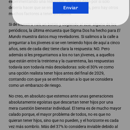
experimentando una reducción. Solo ese dato por sí solo
Enviar
debería hacer que se encendieran las alarmas, pero hay otros
muchos factores a tener en cuenta.
Si de muestra vale un botón y cogiendo al azar alguno de los
periódicos, la última encuesta que Sigma Dos ha hecho para
El
Mundo
muestra datos muy reveladores. Si salimos a la calle a
preguntar a los jóvenes si se ven teniendo hijos de aquí a cinco
años, seis de cada diez tiene clara la respuesta: NO. Pero
además si les preguntamos a los no tan jóvenes, a aquellos
que están entre la treintena y la cuarentena, las respuestas
todavía son todavía más desoladoras: solo el 30% ve como
una opción realista tener hijos antes del final de 2029,
contando con que ya se enfrentarían a lo que se considera
como un embarazo de riesgo.
No creo, en absoluto que estemos ante unas generaciones
absolutamente egoístas que descartan tener hijos por una
mera cuestión bienestar individual. El tema es de mucho mayor
calado porque, el mayor problema de todos, no es que no
quieran tener hijos, sino que no pueden, y el horizonte es cada
vez más sombrío. Más del 37% lo considera inviable debido al