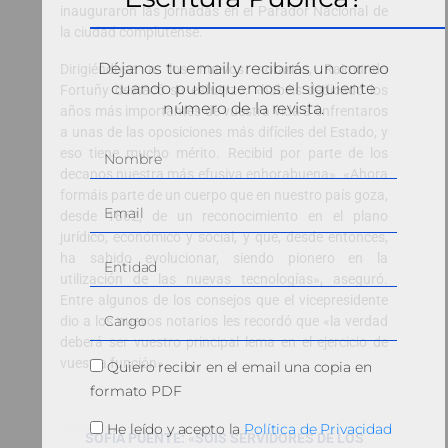
inauguraron las jornadas en el Parador Nacional de
la ciudad complutense.
Déjanos tu email y recibirás un correo
Dirigiéndose a los nuevos notarios, Raimundo
cuando publiquemos el siguiente
Fortuñy destacó su esfuerzo: «habéis dedicado los
número de la revista.
años más importantes de vuestra vida a enfrentaros
a unas de las oposiciones más difíciles del Estado, y
eso tiene mucho mérito. Recibid por parte de los
decanos nuestra más efusiva enhorabuena». «Ahora
formáis parte de un cuerpo que en nuestro país goza,
desde 1862, de un reconocimiento en el plano
jurídico, económico y social, y que, desde entonces,
ha sabido evolucionar, siendo pionero en la
utilización de las nuevas tecnologías», aseguró.
Entre algunos de los consejos que el vicepresidente
dio a los nuevos notarios les recordó que «la verdad
deberá ser vuestro principal lema en el ejercicio de
vuestra función».
Quiero recibir en el email una copia en
formato PDF
He leído y acepto la
Política de Privacidad
SOFÍA PUENTE: «SOIS SERVIDORES DE LOS