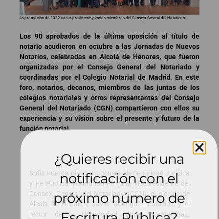
La promoción de 2022 con el presidente y varios miembros del Consejo General del Notariado.
Los 90 aprobados de la última oposición al título de
notario acudieron en octubre a las Jornadas de Nuevos
Notarios, celebradas en Alcalá de Henares, que fueron
organizadas por el Consejo General del Notariado y
coordinadas por el Colegio Notarial de Madrid. En este
foro, notarios, decanos, miembros de las juntas de los
colegios notariales y otros representantes del Consejo
General del Notariado (CGN) compartieron con ellos su
experiencia y su visión sobre el presente y futuro de la
función notarial.
¿Quieres recibir una
Sofía Puente, directora general de Seguridad Jurídica
notificación con el
y Fe Pública; Raimundo Fortuñy, vicepresidente del
Consejo General del Notariado (CGN); el alcalde de
próximo número de
Alcalá de Henares, Javier Rodríguez Palacios; y el
Escritura Pública?
rector de la Universidad, José Vicente Saz,