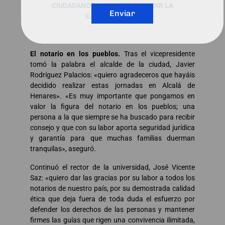
CIUDADANOS Y OS DEBE PRESIDIR LA
Enviar
EJEMPLARIDAD»
El notario en los pueblos.
Tras el vicepresidente
tomó la palabra el alcalde de la ciudad, Javier
Rodríguez Palacios: «quiero agradeceros que hayáis
decidido realizar estas jornadas en Alcalá de
Henares». «Es muy importante que pongamos en
valor la figura del notario en los pueblos; una
persona a la que siempre se ha buscado para recibir
consejo y que con su labor aporta seguridad jurídica
y garantía para que muchas familias duerman
tranquilas», aseguró.
Continuó el rector de la universidad, José Vicente
Saz: «quiero dar las gracias por su labor a todos los
notarios de nuestro país, por su demostrada calidad
ética que deja fuera de toda duda el esfuerzo por
defender los derechos de las personas y mantener
firmes las guías que rigen una convivencia ilimitada,