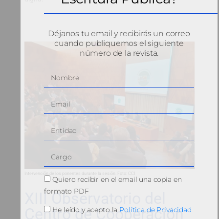
Déjanos tu email y recibirás un correo
cuando publiquemos el siguiente
número de la revista.
Intervención de los ponentes durante la sesión. Foto: CCI
Quiero recibir en el email una copia en
formato PDF
XIII Observatorio del
Centro de Cooperación
He leído y acepto la
Política de Privacidad