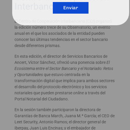
Interbancaria
Enviar
El Centro de Cooperación Interbancaria (CCI) organizó
la edición número trece de su Observatorio, un evento
anual en el que los asociados de la entidad pueden
conocer las últimas tendencias en el sector bancario
desde diferentes prismas.
En esta edición, el director de Servicios Bancarios de
Ancert, Víctor Sánchez, ofreció una ponencia sobre
El
Ecosistema entre el Sector Bancario y el Notariado: Retos
y Oportunidades
que estuvo centrada en la
transformación digital que implica para ambos sectores
el desarrollo del protocolo electrónico y los servicios
notariales que pueden prestarse
online
a través del
Portal Notarial del Ciudadano.
En la sesión también participaron la directora de
Garantías de Banca March, Juana M.ª García; el CEO de
Leet Security, Antonio Ramos; el director general de
Iberpay, Juan Luis Encinas; y el embajador de