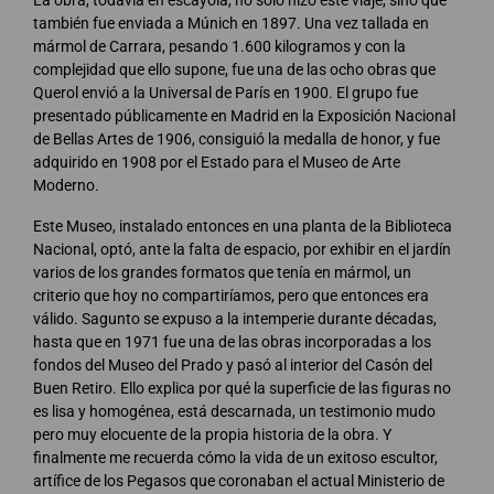
La obra, todavía en escayola, no solo hizo este viaje, sino que
también fue enviada a Múnich en 1897. Una vez tallada en
mármol de Carrara, pesando 1.600 kilogramos y con la
complejidad que ello supone, fue una de las ocho obras que
Querol envió a la Universal de París en 1900. El grupo fue
presentado públicamente en Madrid en la Exposición Nacional
de Bellas Artes de 1906, consiguió la medalla de honor, y fue
adquirido en 1908 por el Estado para el Museo de Arte
Moderno.
Este Museo, instalado entonces en una planta de la Biblioteca
Nacional, optó, ante la falta de espacio, por exhibir en el jardín
varios de los grandes formatos que tenía en mármol, un
criterio que hoy no compartiríamos, pero que entonces era
válido. Sagunto se expuso a la intemperie durante décadas,
hasta que en 1971 fue una de las obras incorporadas a los
fondos del Museo del Prado y pasó al interior del Casón del
Buen Retiro. Ello explica por qué la superficie de las figuras no
es lisa y homogénea, está descarnada, un testimonio mudo
pero muy elocuente de la propia historia de la obra. Y
finalmente me recuerda cómo la vida de un exitoso escultor,
artífice de los Pegasos que coronaban el actual Ministerio de