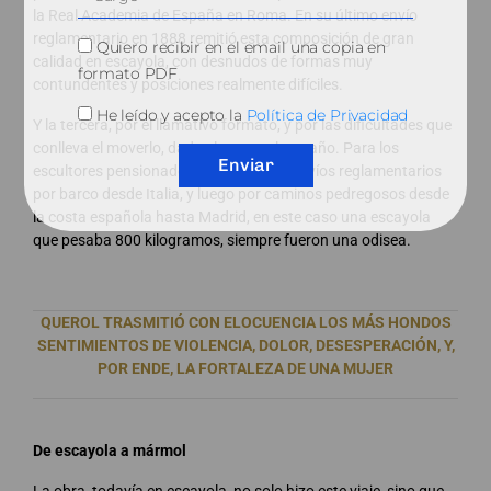
la Real Academia de España en Roma. En su último envío
reglamentario en 1888 remitió esta composición de gran
Quiero recibir en el email una copia en
calidad en escayola, con desnudos de formas muy
formato PDF
contundentes y posiciones realmente difíciles.
He leído y acepto la
Política de Privacidad
Y la tercera, por el llamativo formato, y por las dificultades que
conlleva el moverlo, dado el peso y el tamaño. Para los
Enviar
escultores pensionados en Roma, sus envíos reglamentarios
por barco desde Italia, y luego por caminos pedregosos desde
la costa española hasta Madrid, en este caso una escayola
que pesaba 800 kilogramos, siempre fueron una odisea.
QUEROL TRASMITIÓ CON ELOCUENCIA LOS MÁS HONDOS
SENTIMIENTOS DE VIOLENCIA, DOLOR, DESESPERACIÓN, Y,
POR ENDE, LA FORTALEZA DE UNA MUJER
De escayola a mármol