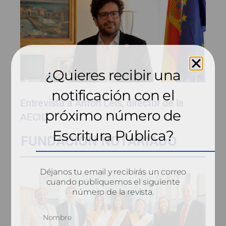
¿Quieres recibir una
notificación con el
Entrevista a Antón Leis, director de la
próximo número de
AECID
Escritura Pública?
FUNDACIÓN NOTARIADO
Déjanos tu email y recibirás un correo
cuando publiquemos el siguiente
número de la revista.