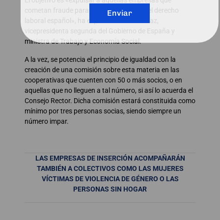
El objetivo es «expulsar a aquellas empresas que
cometan fraude para eludir las normas del derecho
Enviar
laboral español», ha explicado Yolanda Díaz,
vicepresidenta segunda del Gobierno de España y
ministra de Trabajo y Economía Social.
A la vez, se potencia el principio de igualdad con la
creación de una comisión sobre esta materia en las
cooperativas que cuenten con 50 o más socios, o en
aquellas que no lleguen a tal número, si así lo acuerda el
Consejo Rector. Dicha comisión estará constituida como
mínimo por tres personas socias, siendo siempre un
número impar.
LAS EMPRESAS DE INSERCIÓN ACOMPAÑARÁN
TAMBIÉN A COLECTIVOS COMO LAS MUJERES
VÍCTIMAS DE VIOLENCIA DE GÉNERO O LAS
PERSONAS SIN HOGAR