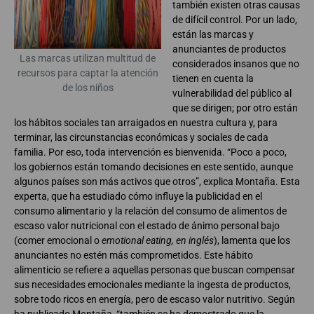
también existen otras causas
de difícil control. Por un lado,
están las marcas y
anunciantes de productos
Las marcas utilizan multitud de
considerados insanos que no
recursos para captar la atención
tienen en cuenta la
de los niños
vulnerabilidad del público al
que se dirigen; por otro están
los hábitos sociales tan arraigados en nuestra cultura y, para
terminar, las circunstancias económicas y sociales de cada
familia. Por eso, toda intervención es bienvenida. “Poco a poco,
los gobiernos están tomando decisiones en este sentido, aunque
algunos países son más activos que otros”, explica Montaña. Esta
experta, que ha estudiado cómo influye la publicidad en el
consumo alimentario y la relación del consumo de alimentos de
escaso valor nutricional con el estado de ánimo personal bajo
(comer emocional o
emotional eating, en inglés
), lamenta que los
anunciantes no estén más comprometidos. Este hábito
alimenticio se refiere a aquellas personas que buscan compensar
sus necesidades emocionales mediante la ingesta de productos,
sobre todo ricos en energía, pero de escaso valor nutritivo. Según
ha publicado Montaña, “también se ha demostrado que la