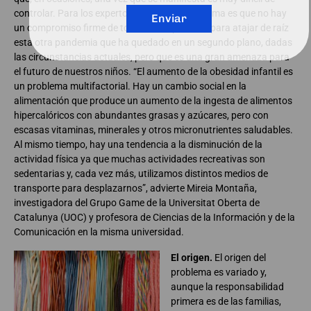
controlar. Para los expertos, el principal problema es que no hay
Enviar
un compromiso firme de todos los implicados para atajar de raíz
esta otra pandemia que ha quedado en un segundo plano, dadas
las circunstancias actuales, pero que es una gran amenaza para
el futuro de nuestros niños. “El aumento de la obesidad infantil es
un problema multifactorial. Hay un cambio social en la
alimentación que produce un aumento de la ingesta de alimentos
hipercalóricos con abundantes grasas y azúcares, pero con
escasas vitaminas, minerales y otros micronutrientes saludables.
Al mismo tiempo, hay una tendencia a la disminución de la
actividad física ya que muchas actividades recreativas son
sedentarias y, cada vez más, utilizamos distintos medios de
transporte para desplazarnos”, advierte Mireia Montaña,
investigadora del Grupo Game de la Universitat Oberta de
Catalunya (UOC) y profesora de Ciencias de la Información y de la
Comunicación en la misma universidad.
El origen.
El origen del
problema es variado y,
aunque la responsabilidad
primera es de las familias,