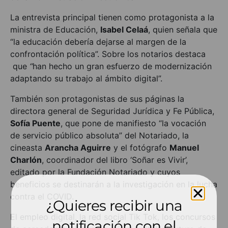
La entrevista principal tienen como protagonista a la
ministra de Educación,
Isabel Celaá
, quien señala que
“la educación debería dejarse al margen de la
confrontación política”. Sobre los notarios destaca
que
“
han hecho un gran esfuerzo de modernización
adaptando su trabajo al ámbito digital”.
También son protagonistas de sus páginas la
directora general de Seguridad Jurídica y Fe Pública,
Sofía Puente
, que pone de manifiesto “la vocación
de servicio público absoluta” del Notariado, la
cineasta
Arancha Aguirre
y el fotógrafo
Manuel
Charlón
, coordinador del libro ‘Soñar es Vivir’,
editado por la Fundación Notariado y cuyos
beneficios se destinarán a la investigación en la lucha
contra el COVID.
¿Quieres recibir una
El empleo digital, la red social Tik Tok, los concursos
notificación con el