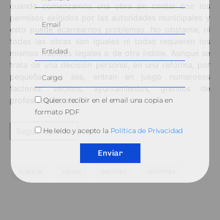
cuando comenzamos una obra sin contar con los
permisos exigidos por las autoridades municipales y
esto puede acarrearnos problemas. No obstante, ni
todas las obras son iguales ni todas requieren los
mismos trámites legales o de otra índole. Aunque se
trata de una decisión personal, en una reforma, por
pequeña que sea, entran en juego numerosos
factores: vecinos, ayuntamientos, gremios de
profesionales, etc.
Quiero recibir en el email una copia en
formato PDF
Seguir leyendo
He leído y acepto la
Política de Privacidad
Enviar
licencia
obras
permiso
reformas