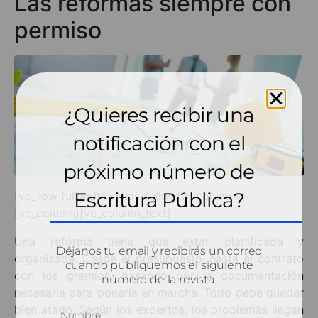
Las reformas siempre con
permiso
¿Quieres recibir una
notificación con el
próximo número de
Escritura Pública?
[vc_row fullwidth=»has-fullwidth-column»]
[vc_column][vc_column_text]
Una reforma tiene que estar planificada y
Déjanos tu email y recibirás un correo
organizada. Desde el presupuesto, hasta el contrato
cuando publiquemos el siguiente
con los gremios, pasando por la documentación
número de la revista.
necesaria para ponerla en marcha. Todo debe quedar
bien atado. Según los expertos, los problemas llegan