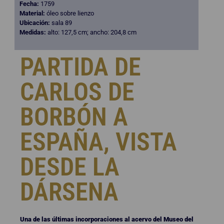
Fecha:
1759
Material:
óleo sobre lienzo
Ubicación:
sala 89
Medidas:
alto: 127,5 cm; ancho: 204,8 cm
PARTIDA DE
CARLOS DE
BORBÓN A
ESPAÑA, VISTA
DESDE LA
DÁRSENA
Una de las últimas incorporaciones al acervo del Museo del