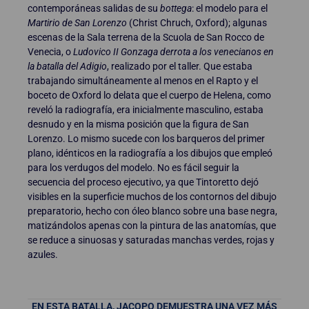
contemporáneas salidas de su
bottega
: el modelo para el
Martirio de San Lorenzo
(Christ Chruch, Oxford); algunas
escenas de la Sala terrena de la Scuola de San Rocco de
Venecia, o
Ludovico II Gonzaga derrota a los venecianos en
la batalla del Adigio
, realizado por el taller. Que estaba
trabajando simultáneamente al menos en el Rapto y el
boceto de Oxford lo delata que el cuerpo de Helena, como
reveló la radiografía, era inicialmente masculino, estaba
desnudo y en la misma posición que la figura de San
Lorenzo. Lo mismo sucede con los barqueros del primer
plano, idénticos en la radiografía a los dibujos que empleó
para los verdugos del modelo. No es fácil seguir la
secuencia del proceso ejecutivo, ya que Tintoretto dejó
visibles en la superficie muchos de los contornos del dibujo
preparatorio, hecho con óleo blanco sobre una base negra,
matizándolos apenas con la pintura de las anatomías, que
se reduce a sinuosas y saturadas manchas verdes, rojas y
azules.
EN ESTA BATALLA, JACOPO DEMUESTRA UNA VEZ MÁS