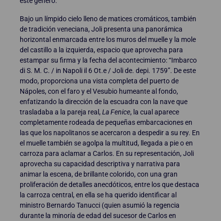
este género.
Bajo un límpido cielo lleno de matices cromáticos, también
de tradición veneciana, Joli presenta una panorámica
horizontal enmarcada entre los muros del muelle y la mole
del castillo a la izquierda, espacio que aprovecha para
estampar su firma y la fecha del acontecimiento: “Imbarco
di S. M. C. / in Napoli il 6 Ot.e / Joli de. depi. 1759”. De este
modo, proporciona una vista completa del puerto de
Nápoles, con el faro y el Vesubio humeante al fondo,
enfatizando la dirección de la escuadra con la nave que
trasladaba a la pareja real,
La Fenice
, la cual aparece
completamente rodeada de pequeñas embarcaciones en
las que los napolitanos se acercaron a despedir a su rey. En
el muelle también se agolpa la multitud, llegada a pie o en
carroza para aclamar a Carlos. En su representación, Joli
aprovecha su capacidad descriptiva y narrativa para
animar la escena, de brillante colorido, con una gran
proliferación de detalles anecdóticos, entre los que destaca
la carroza central, en ella se ha querido identificar al
ministro Bernardo Tanucci (quien asumió la regencia
durante la minoría de edad del sucesor de Carlos en