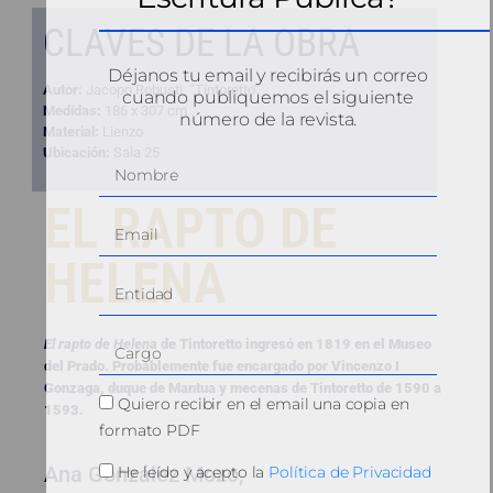
CLAVES DE LA OBRA
Déjanos tu email y recibirás un correo
Autor:
Jacopo Robusti, “Tintoretto”
cuando publiquemos el siguiente
Medidas:
186 x 307 cm
número de la revista.
Material:
Lienzo
Ubicación:
Sala 25
EL RAPTO DE
HELENA
El rapto de He
lena
de Tintoretto ingresó en 1819 en el Museo
del Prado. Probablemente fue encargado por Vincenzo I
Gonzaga, duque de Mantua y mecenas de Tintoretto de 1590 a
Quiero recibir en el email una copia en
1593.
formato PDF
Ana González Mozo,
He leído y acepto la
Política de Privacidad