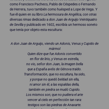
como Francisco Pacheco, Pablo de Céspedes o Fernando
de Herrera, tuvo también como huésped a Lope de Vega. Y
fue él quien en su libro
La hermosura de Angélica, con otras
diversas rimas
dedicado a
don Juan de Arguijo Veintiquatro
de Sevilla
y publicado en 1602, escribía un hermoso soneto
que tenía por objeto esta escultura:
A don Juan de Arguijo, viendo un Adonis, Venus y Cupido de
mármol
Quien dize que fue Adonis convertido
en flor de lirio, y Venus en estrella,
no vio, señor don Juan, la imagen bella
que a España avéis de Génova traído.
Transformación, que no escultura, ha sido,
y porque no quedó beldad sin ella,
ni amor sin él, a las espaldas della,
también en piedra se mudó Cupido.
Los mismos son; que no pudiera el arte
vencer al cielo en perfección tan rara:
testigos son las piedras de Anaxarte.