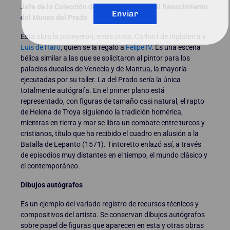
Jefe de la Colección de Pintura Italiana del Renacimiento
Enviar
del Museo del Prado
Esta obra la poseyeron, entre otros, Carlos I de Inglaterra y
Luis de Haro
, quien se la regaló a
Felipe IV
. Es una escena
bélica similar a las que se solicitaron al pintor para los
palacios ducales de Venecia y de Mantua, la mayoría
ejecutadas por su taller. La del Prado sería la única
totalmente autógrafa. En el primer plano está
representado, con figuras de tamaño casi natural, el rapto
de Helena de Troya siguiendo la tradición homérica,
mientras en tierra y mar se libra un combate entre turcos y
cristianos, título que ha recibido el cuadro en alusión a la
Batalla de Lepanto (1571). Tintoretto enlazó así, a través
de episodios muy distantes en el tiempo, el mundo clásico y
el contemporáneo.
Dibujos autógrafos
Es un ejemplo del variado registro de recursos técnicos y
compositivos del artista. Se conservan dibujos autógrafos
sobre papel de figuras que aparecen en esta y otras obras