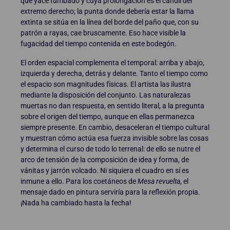
que yace tumbado y cuya prolongación es el candil del
extremo derecho; la punta donde debería estar la llama
extinta se sitúa en la línea del borde del paño que, con su
patrón a rayas, cae bruscamente. Eso hace visible la
fugacidad del tiempo contenida en este bodegón.
El orden espacial complementa el temporal: arriba y abajo,
izquierda y derecha, detrás y delante. Tanto el tiempo como
el espacio son magnitudes físicas. El artista las ilustra
mediante la disposición del conjunto. Las naturalezas
muertas no dan respuesta, en sentido literal, a la pregunta
sobre el origen del tiempo, aunque en ellas permanezca
siempre presente. En cambio, desaceleran el tiempo cultural
y muestran cómo actúa esa fuerza invisible sobre las cosas
y determina el curso de todo lo terrenal: de ello se nutre el
arco de tensión de la composición de idea y forma, de
vánitas y jarrón volcado. Ni siquiera el cuadro en sí es
inmune a ello. Para los coetáneos de
Mesa revuelta
, el
mensaje dado en pintura serviría para la reflexión propia.
¡Nada ha cambiado hasta la fecha!