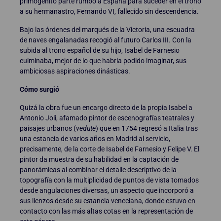
primogénito parte rumbo a España para suceder en el trono
a su hermanastro, Fernando VI, fallecido sin descendencia.
Bajo las órdenes del marqués de la Victoria, una escuadra
de naves engalanadas recogió al futuro Carlos III. Con la
subida al trono español de su hijo, Isabel de Farnesio
culminaba, mejor de lo que habría podido imaginar, sus
ambiciosas aspiraciones dinásticas.
Cómo surgió
Quizá la obra fue un encargo directo de la propia Isabel a
Antonio Joli, afamado pintor de escenografías teatrales y
paisajes urbanos (
vedute
) que en 1754 regresó a Italia tras
una estancia de varios años en Madrid al servicio,
precisamente, de la corte de Isabel de Farnesio y Felipe V. El
pintor da muestra de su habilidad en la captación de
panorámicas al combinar el detalle descriptivo de la
topografía con la multiplicidad de puntos de vista tomados
desde angulaciones diversas, un aspecto que incorporó a
sus lienzos desde su estancia veneciana, donde estuvo en
contacto con las más altas cotas en la representación de