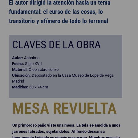
El autor dirigió la atención hacia un tema
fundamental: el curso de las cosas, lo
transitorio y efímero de todo lo terrenal
CLAVES DE LA OBRA
Autor:
Anónimo
Fecha:
Siglo XVII
Material:
Óleo sobre lienzo
Ubicación:
Depositado en la Casa Museo de Lope de Vega,
Madrid
Medidas:
60 x 74 cm
MESA REVUELTA
Un primoroso paño viste una mesa. La tela se amolda a unos
jarrones labrados, sujetándolos. Al fondo descansa
ligeramente ladeado un espejo con marco. Mientras que a la