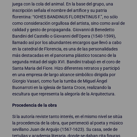
juega con la cola del animal. En la base del grupo, una
inscripción señala el nombre del artífice y su patria
florentina: “IOHES BANDINUS FLORENTINUS F.”, no sólo
como consideración orgullosa del artista, sino como aval de
calidad y gesto de propaganda. Giovanni di Benedetto
Bandini del Castello o Giovanni dell’Opera (1540-1599),
llamado así por los abundantes encargos que llevó a cabo
en la catedral de Florencia, es una de las personalidades
más destacadas en el panorama plástico toscano de la
segunda mitad del siglo XVI. Bandini trabajó en el coro de
Santa Maria del Fiore. Hizo diferentes retratos y participó
en una empresa de largo alcance simbólico dirigida por
Giorgio Vasari, como fue la tumba de Miguel Ángel
Buonarroti en la iglesia de Santa Croce, realizando la
escultura que representa la alegoría de la Arquitectura.
Procedencia de la obra
Si la autoría reviste tanto interés, en el mismo nivel se sitúa
la procedencia de la obra, que perteneció al poeta y músico
sevillano Juan de Arguijo (1567-1623). Su casa, sede de
tertulias y academia literaria, donde se daban cita figuras