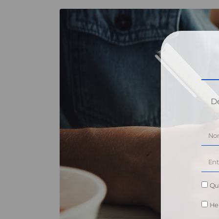
Dé
Qui
He 