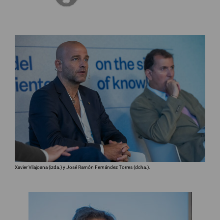
Xavier Vilajoana (izda.) y José Ramón Fernández Torres (dcha.).