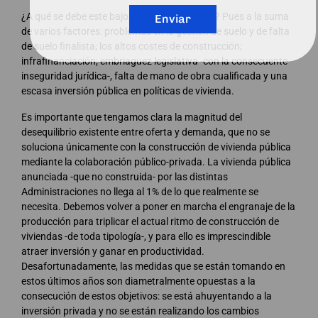
¿A qué se debe este bajo nivel de producción? Pues a la suma
Enviar
de varios factores: problemas en la gestión de suelo y de falta
de suelo finalista; los altos costes de construcción;
infrafinanciación; embriaguez legislativa -con la consecuente
inseguridad jurídica-, falta de mano de obra cualificada y una
escasa inversión pública en políticas de vivienda.
Es importante que tengamos clara la magnitud del
desequilibrio existente entre oferta y demanda, que no se
soluciona únicamente con la construcción de vivienda pública
mediante la colaboración público-privada. La vivienda pública
anunciada -que no construida- por las distintas
Administraciones no llega al 1% de lo que realmente se
necesita. Debemos volver a poner en marcha el engranaje de la
producción para triplicar el actual ritmo de construcción de
viviendas -de toda tipología-, y para ello es imprescindible
atraer inversión y ganar en productividad.
Desafortunadamente, las medidas que se están tomando en
estos últimos años son diametralmente opuestas a la
consecución de estos objetivos: se está ahuyentando a la
inversión privada y no se están realizando los cambios