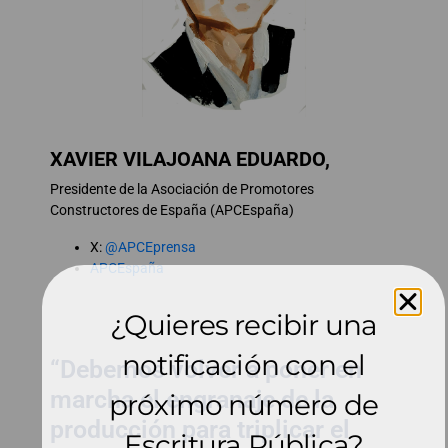
XAVIER VILAJOANA EDUARDO,
Presidente de la Asociación de Promotores
Constructores de España (APCEspaña)
X:
@APCEprensa
APCEspaña
¿Quieres recibir una
notificación con el
“Debemos volver a poner en
marcha el engranaje de la
próximo número de
producción para triplicar el
Escritura Pública?