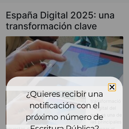
España Digital 2025: una
transformación clave
¿Quieres recibir una
La
transformació
notificación con el
n digital del
país es una de
próximo número de
las principales
Escritura Pública?
apuestas del Gobierno de España para relanzar el