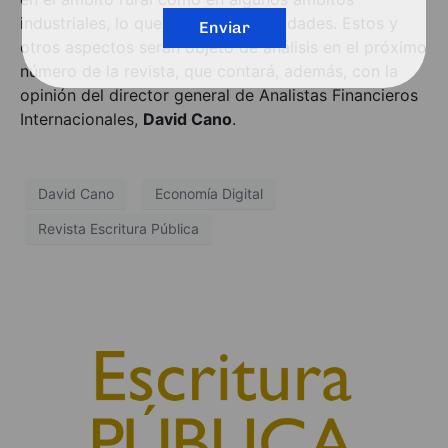
industriales, lo que genera desigualdades. Estos y
Enviar
otros aspectos serán objeto de análisis en el próximo
número de la revista, que contará, además, con la
opinión del director general de Analistas Financieros
Internacionales,
David Cano
.
David Cano
Economía Digital
Revista Escritura Pública