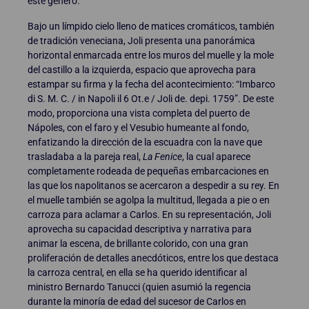
este género.
Bajo un límpido cielo lleno de matices cromáticos, también
de tradición veneciana, Joli presenta una panorámica
horizontal enmarcada entre los muros del muelle y la mole
del castillo a la izquierda, espacio que aprovecha para
estampar su firma y la fecha del acontecimiento: “Imbarco
di S. M. C. / in Napoli il 6 Ot.e / Joli de. depi. 1759”. De este
modo, proporciona una vista completa del puerto de
Nápoles, con el faro y el Vesubio humeante al fondo,
enfatizando la dirección de la escuadra con la nave que
trasladaba a la pareja real,
La Fenice
, la cual aparece
completamente rodeada de pequeñas embarcaciones en
las que los napolitanos se acercaron a despedir a su rey. En
el muelle también se agolpa la multitud, llegada a pie o en
carroza para aclamar a Carlos. En su representación, Joli
aprovecha su capacidad descriptiva y narrativa para
animar la escena, de brillante colorido, con una gran
proliferación de detalles anecdóticos, entre los que destaca
la carroza central, en ella se ha querido identificar al
ministro Bernardo Tanucci (quien asumió la regencia
durante la minoría de edad del sucesor de Carlos en