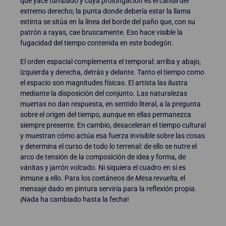
que yace tumbado y cuya prolongación es el candil del
extremo derecho; la punta donde debería estar la llama
extinta se sitúa en la línea del borde del paño que, con su
patrón a rayas, cae bruscamente. Eso hace visible la
fugacidad del tiempo contenida en este bodegón.
El orden espacial complementa el temporal: arriba y abajo,
izquierda y derecha, detrás y delante. Tanto el tiempo como
el espacio son magnitudes físicas. El artista las ilustra
mediante la disposición del conjunto. Las naturalezas
muertas no dan respuesta, en sentido literal, a la pregunta
sobre el origen del tiempo, aunque en ellas permanezca
siempre presente. En cambio, desaceleran el tiempo cultural
y muestran cómo actúa esa fuerza invisible sobre las cosas
y determina el curso de todo lo terrenal: de ello se nutre el
arco de tensión de la composición de idea y forma, de
vánitas y jarrón volcado. Ni siquiera el cuadro en sí es
inmune a ello. Para los coetáneos de
Mesa revuelta
, el
mensaje dado en pintura serviría para la reflexión propia.
¡Nada ha cambiado hasta la fecha!