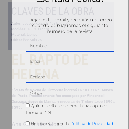
CLAVES DE LA OBRA
Déjanos tu email y recibirás un correo
Autor:
Jacopo Robusti, “Tintoretto”
cuando publiquemos el siguiente
Medidas:
186 x 307 cm
número de la revista.
Material:
Lienzo
Ubicación:
Sala 25
EL RAPTO DE
HELENA
El rapto de He
lena
de Tintoretto ingresó en 1819 en el Museo
del Prado. Probablemente fue encargado por Vincenzo I
Gonzaga, duque de Mantua y mecenas de Tintoretto de 1590 a
Quiero recibir en el email una copia en
1593.
formato PDF
Ana González Mozo,
He leído y acepto la
Política de Privacidad