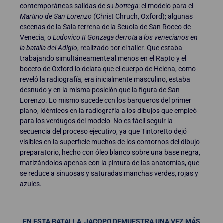
contemporáneas salidas de su
bottega
: el modelo para el
Martirio de San Lorenzo
(Christ Chruch, Oxford); algunas
escenas de la Sala terrena de la Scuola de San Rocco de
Venecia, o
Ludovico II Gonzaga derrota a los venecianos en
la batalla del Adigio
, realizado por el taller. Que estaba
trabajando simultáneamente al menos en el Rapto y el
boceto de Oxford lo delata que el cuerpo de Helena, como
reveló la radiografía, era inicialmente masculino, estaba
desnudo y en la misma posición que la figura de San
Lorenzo. Lo mismo sucede con los barqueros del primer
plano, idénticos en la radiografía a los dibujos que empleó
para los verdugos del modelo. No es fácil seguir la
secuencia del proceso ejecutivo, ya que Tintoretto dejó
visibles en la superficie muchos de los contornos del dibujo
preparatorio, hecho con óleo blanco sobre una base negra,
matizándolos apenas con la pintura de las anatomías, que
se reduce a sinuosas y saturadas manchas verdes, rojas y
azules.
EN ESTA BATALLA, JACOPO DEMUESTRA UNA VEZ MÁS