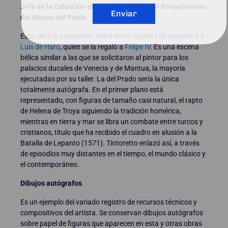
Jefe de la Colección de Pintura Italiana del Renacimiento
Enviar
del Museo del Prado
Esta obra la poseyeron, entre otros, Carlos I de Inglaterra y
Luis de Haro
, quien se la regaló a
Felipe IV
. Es una escena
bélica similar a las que se solicitaron al pintor para los
palacios ducales de Venecia y de Mantua, la mayoría
ejecutadas por su taller. La del Prado sería la única
totalmente autógrafa. En el primer plano está
representado, con figuras de tamaño casi natural, el rapto
de Helena de Troya siguiendo la tradición homérica,
mientras en tierra y mar se libra un combate entre turcos y
cristianos, título que ha recibido el cuadro en alusión a la
Batalla de Lepanto (1571). Tintoretto enlazó así, a través
de episodios muy distantes en el tiempo, el mundo clásico y
el contemporáneo.
Dibujos autógrafos
Es un ejemplo del variado registro de recursos técnicos y
compositivos del artista. Se conservan dibujos autógrafos
sobre papel de figuras que aparecen en esta y otras obras