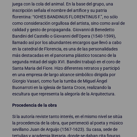
juega con la cola del animal. En la base del grupo, una
inscripción señala el nombre del artífice y su patria
florentina: “IOHES BANDINUS FLORENTINUS F.”, no sólo
como consideración orgullosa del artista, sino como aval de
calidad y gesto de propaganda. Giovanni di Benedetto
Bandini del Castello o Giovanni dell’Opera (1540-1599),
llamado así por los abundantes encargos que llevó a cabo
en la catedral de Florencia, es una de las personalidades
más destacadas en el panorama plástico toscano de la
segunda mitad del siglo XVI. Bandini trabajó en el coro de
Santa Maria del Fiore. Hizo diferentes retratos y participó
en una empresa de largo alcance simbólico dirigida por
Giorgio Vasari, como fue la tumba de Miguel Ángel
Buonarroti en la iglesia de Santa Croce, realizando la
escultura que representa la alegoría de la Arquitectura.
Procedencia de la obra
Si la autoría reviste tanto interés, en el mismo nivel se sitúa
la procedencia de la obra, que perteneció al poeta y músico
sevillano Juan de Arguijo (1567-1623). Su casa, sede de
tertulias y academia literaria, donde se daban cita figuras