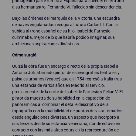
primogénito parte rumbo a España para suceder en el trono
a su hermanastro, Fernando VI, fallecido sin descendencia.
Bajo las órdenes del marqués de la Victoria, una escuadra
de naves engalanadas recogió al futuro Carlos III. Con la
subida al trono español de su hijo, Isabel de Farnesio
culminaba, mejor de lo que habría podido imaginar, sus
ambiciosas aspiraciones dinásticas.
Cómo surgió
Quizá la obra fue un encargo directo de la propia Isabel a
Antonio Joli, afamado pintor de escenografías teatrales y
paisajes urbanos (
vedute
) que en 1754 regresó a Italia tras
una estancia de varios años en Madrid al servicio,
precisamente, de la corte de Isabel de Farnesio y Felipe V. El
pintor da muestra de su habilidad en la captación de
panorámicas al combinar el detalle descriptivo de la
topografía con la multiplicidad de puntos de vista tomados
desde angulaciones diversas, un aspecto que incorporó a
sus lienzos desde su estancia veneciana, donde estuvo en
contacto con las más altas cotas en la representación de