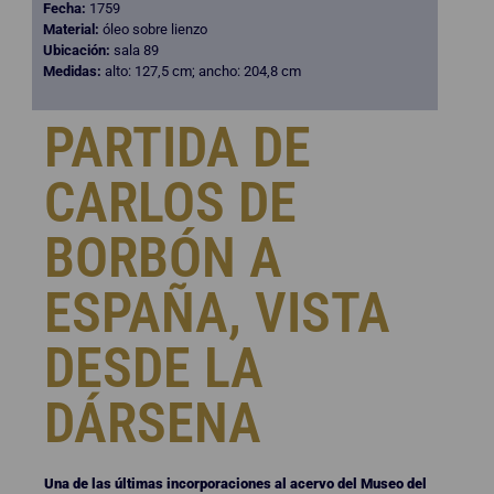
Fecha:
1759
Material:
óleo sobre lienzo
Ubicación:
sala 89
Medidas:
alto: 127,5 cm; ancho: 204,8 cm
PARTIDA DE
CARLOS DE
BORBÓN A
ESPAÑA, VISTA
DESDE LA
DÁRSENA
Una de las últimas incorporaciones al acervo del Museo del