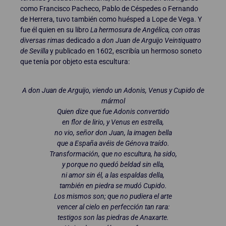
como Francisco Pacheco, Pablo de Céspedes o Fernando
de Herrera, tuvo también como huésped a Lope de Vega. Y
fue él quien en su libro
La hermosura de Angélica, con otras
diversas rimas
dedicado a
don Juan de Arguijo Veintiquatro
de Sevilla
y publicado en 1602, escribía un hermoso soneto
que tenía por objeto esta escultura:
A don Juan de Arguijo, viendo un Adonis, Venus y Cupido de
mármol
Quien dize que fue Adonis convertido
en flor de lirio, y Venus en estrella,
no vio, señor don Juan, la imagen bella
que a España avéis de Génova traído.
Transformación, que no escultura, ha sido,
y porque no quedó beldad sin ella,
ni amor sin él, a las espaldas della,
también en piedra se mudó Cupido.
Los mismos son; que no pudiera el arte
vencer al cielo en perfección tan rara:
testigos son las piedras de Anaxarte.