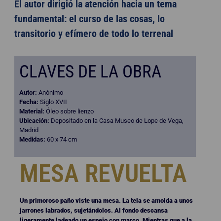
El autor dirigió la atención hacia un tema
fundamental: el curso de las cosas, lo
transitorio y efímero de todo lo terrenal
CLAVES DE LA OBRA
Autor:
Anónimo
Fecha:
Siglo XVII
Material:
Óleo sobre lienzo
Ubicación:
Depositado en la Casa Museo de Lope de Vega,
Madrid
Medidas:
60 x 74 cm
MESA REVUELTA
Un primoroso paño viste una mesa. La tela se amolda a unos
jarrones labrados, sujetándolos. Al fondo descansa
ligeramente ladeado un espejo con marco. Mientras que a la