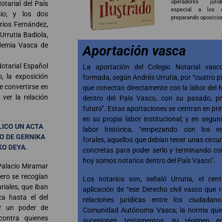
operadores jurí
otarial del País
especial a los 
io; y los dos
preparando oposicio
rios Fernández,
Urrutia Badiola,
ademia Vasca de
Aportación vasca
Notarial Español
La aportación del Colegio Notarial vasc
 la exposición
formada, según Andrés Urrutia, por “cuatro p
e convertirse en
que conectan directamente con la labor del 
ver la relación
dentro del País Vasco, con su pasado, pr
futuro”. Estas aportaciones se centran en pri
en su propia labor institucional; y en segun
LICO UN ACTA
labor histórica, “empezando con los es
O DE GERNIKA
forales, aquellos que debían tener unas circu
KO DEYA.
concretas para poder serlo y terminando co
hoy somos notarios dentro del País Vasco”.
Palacio Miramar
mero se recogían
Los notarios son, señaló Urrutia, el cen
iales, que iban
aplicación de “ese Derecho civil vasco que r
ca hasta el del
relaciones jurídicas entre los ciudadan
or un poder de
Comunidad Autónoma Vasca; la norma que 
contra quienes
sucesiones, testamentos, su régimen e