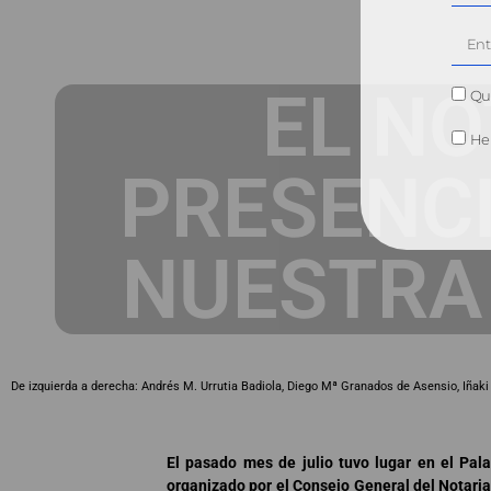
EL NO
Qui
He 
PRESENCI
NUESTRA
De izquierda a derecha: Andrés M. Urrutia Badiola, Diego Mª Granados de Asensio, Iñaki 
El pasado mes de julio tuvo lugar en el Pa
organizado por el Consejo General del Notariad