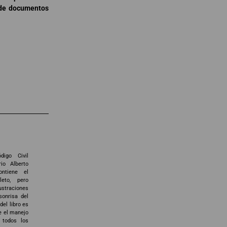
a de documentos
digo Civil
rio Alberto
ontiene el
leto, pero
straciones
sonrisa del
 del libro es
e el manejo
 todos los