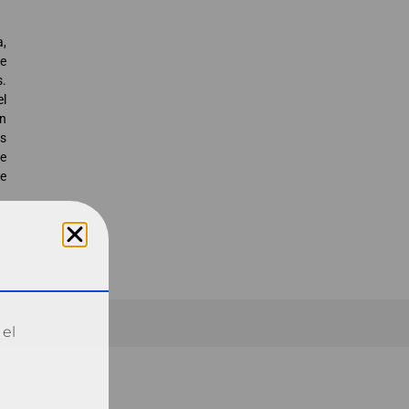
a,
de
s.
el
ón
os
te
de
 el