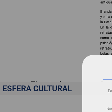
antigua
Brandan
y en la
la Data
En la d
retrata
como d
psicol
retrato
bulas f
El notario, presencia 
ESFERA CULTURAL
Dé