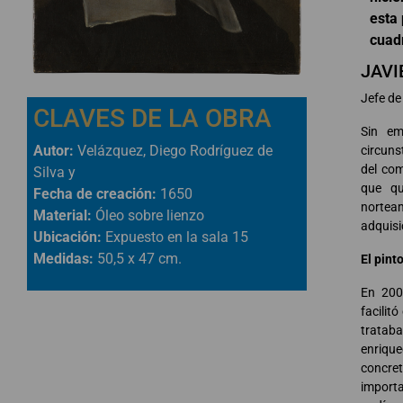
esta 
cuad
JAVI
Jefe de
CLAVES DE LA OBRA
Sin em
Autor:
Velázquez, Diego Rodríguez de
circuns
del com
Silva y
que qu
Fecha de creación:
1650
nortea
Material:
Óleo sobre lienzo
adquisi
Ubicación:
Expuesto en la sala 15
Medidas:
50,5 x 47 cm.
El pint
En 200
facilit
trataba
enrique
concret
importa