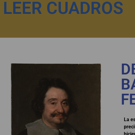
LEER CUADROS
D
B
F
La e
preci
hicie