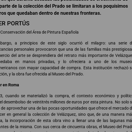
parte de la colección del Prado se limitaran a los poquísimos
ros que quedaban dentro de nuestras fronteras.
ER PORTÚS
 Conservación del Área de Pintura Española
bargo, a principios de este siglo ocurrió el milagro: una serie 
tancias personales provocaron que una de las familias más prestigios
ercio del arte se desprendiera del retrato más importante de Velázqu
edaba en manos privadas, y lo ofreciera a uno de los museo
mericanos con mayar capacidad de compra. Esta institución rechazó 
ción, y la obra fue ofrecida al Museo del Prado.
or en Roma
3, cuando se materializó la compra, el contexto económico y políti
ó el desembolso de veintitrés millones de euros por esta pintura. No solo 
 de aprovechar una de las pocas oportunidades que ofrece el mercado 
cer en general la colección de Velázquez, sino que, de una manera m
a, la incorporación de esta obra vino a llenar una de las lagunas m
ntes de la misma. Con sus cerca de cincuenta obras, el Museo del Pra