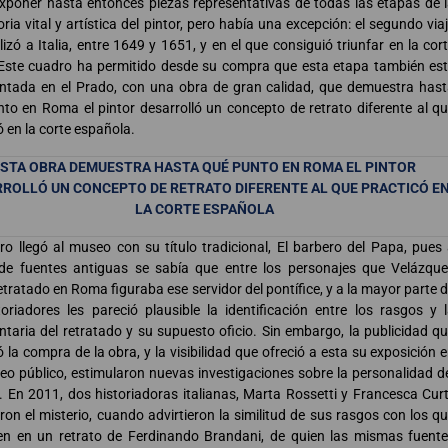
xponer hasta entonces piezas representativas de todas las etapas de 
oria vital y artística del pintor, pero había una excepción: el segundo via
lizó a Italia, entre 1649 y 1651, y en el que consiguió triunfar en la cor
Este cuadro ha permitido desde su compra que esta etapa también es
ntada en el Prado, con una obra de gran calidad, que demuestra has
to en Roma el pintor desarrolló un concepto de retrato diferente al q
ó en la corte española.
ESTA OBRA DEMUESTRA HASTA QUÉ PUNTO EN ROMA EL PINTOR
ROLLÓ UN CONCEPTO DE RETRATO DIFERENTE AL QUE PRACTICÓ E
LA CORTE ESPAÑOLA
ro llegó al museo con su título tradicional, El barbero del Papa, pues
 de fuentes antiguas se sabía que entre los personajes que Velázqu
etratado en Roma figuraba ese servidor del pontífice, y a la mayor parte 
toriadores les pareció plausible la identificación entre los rasgos y 
taria del retratado y su supuesto oficio. Sin embargo, la publicidad q
ó la compra de la obra, y la visibilidad que ofreció a esta su exposición 
o público, estimularon nuevas investigaciones sobre la personalidad d
 En 2011, dos historiadoras italianas, Marta Rossetti y Francesca Curt
ron el misterio, cuando advirtieron la similitud de sus rasgos con los q
en en un retrato de Ferdinando Brandani, de quien las mismas fuent