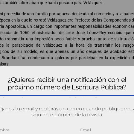
s también afirmaban que había posado para Velázquez.
i procedía de una familia portuguesa dedicada al comercio y a la banc
 época en la que lo retrató Velázquez era Prefecto de las Componendas 
ría Apostólica, un cargo con importantes responsabilidades económica
écada de 1960 el historiador del arte José López-Rey escribió que 
do transmitía una impresión poco fiable; y prueba tanto de su intuici
e la perspicacia de Velázquez a la hora de transmitir los rasg
ógicos de su modelo, es que apenas un año después de acabado es
, Brandani fue condenado a galeras por participar en la expedición 
alsas.
¿Quieres recibir una notificación con el
próximo número de Escritura Pública?
viva de nuestra historia
janos tu email y recibirás un correo cuando publiquemos
siguiente número de la revista.