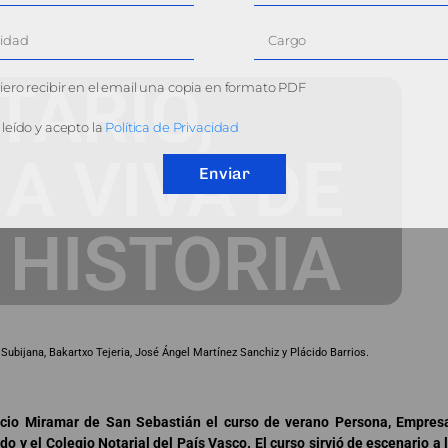
TARIO,
ero recibir en el email una copia en formato PDF
leído y acepto la
Política de Privacidad
A VIVA DE
Enviar
 HISTORIA
Subijana, Bakartxo Tejeria, José Ángel Martínez Sanchiz y Plácido Barrios.
lacio Miramar de San Sebastián el curso de verano Persona, Empresa
o y el Colegio Notarial del País Vasco. El curso sirvió de escenario a 