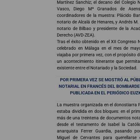
Martínez Sanchiz; el decano del Colegio N
Vasco, Diego Mª Granados de Asens
coordinadores de la muestra: Plácido Bar
notario de Alcalá de Henares, y Andrés M. 
notario de Bilbao y presidente de la Ac
Derecho (AVD-ZEA).
Tras el éxito obtenido en el XII Congreso 
celebrado en Málaga en el mes de mayo,
viajaba por primera vez, con el propósito d
un acontecimiento itinerante que permita 
existente entre el Notariado y la Sociedad.
POR PRIMERA VEZ SE MOSTRÓ AL PÚB
NOTARIAL EN FRANCÉS DEL BOMBARDE
PUBLICADA EN EL PERIÓDICO EUZ
La muestra organizada en el donostiarra 
estaba dividida en dos bloques: en el pri
más de una treintena de documentos notar
desde el testamento de Isabel la Católi
anarquista Ferrer Guardia, pasando p
Miguel de Cervantes para querellarse 