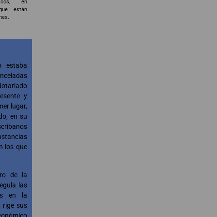
dicos, en
que están
nes.
o estaba
inceladas
Notariado
esente y
mer lugar,
do, en su
cribanos
nstancias
n los que
tro de la
egula las
os en la
rige sus
conómico