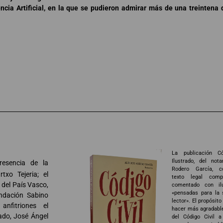
gencia Artificial, en la que se pudieron admirar más de una treinten
La publicación Có
Ilustrado, del nota
resencia de la
Rodero García, c
txo Tejeria; el
texto legal comp
a del País Vasco,
comentado con ilu
«pensadas para la 
undación Sabino
lector». El propósito
anfitriones el
hacer más agradabl
ado, José Ángel
del Código Civil a