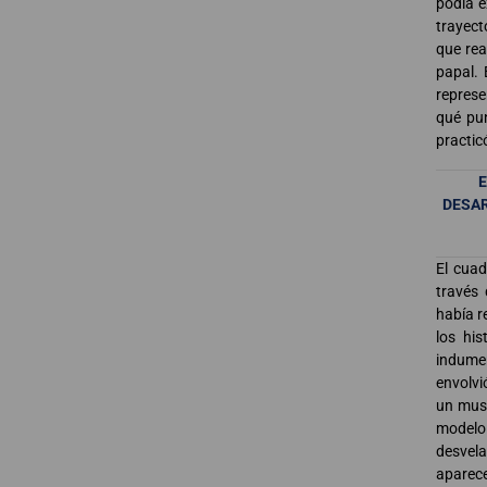
podía e
trayect
que rea
papal. 
represe
qué pun
practic
DESAR
El cuad
través
había r
los his
indumen
envolvi
un muse
modelo.
desvela
aparec