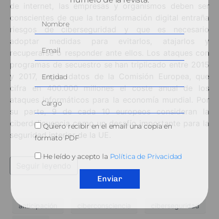
de internet, las empresas y organismos deben ser
conscientes de que la transformación digital entraña
riesgos de ciberseguridad y que es necesario
adoptar medidas para evitarlos, atajarlos y
recuperarse o responder ante ellos. Los ataques con
programas de secuestro se han triplicado entre 2015
y 2017, según datos de la Comisión Europea, que
cifra en 400.000 millones el coste anual de los
ataques informáticos para la economía mundial. Por
su parte, 9 de cada 10 europeos consideran la
ciberdelicuencia como un desafío importante para la
Quiero recibir en el email una copia en
seguridad interior de la UE.
formato PDF
He leído y acepto la
Política de Privacidad
Seguir leyendo
Enviar
anticipación
ciberconsciencia
ciberseguridad