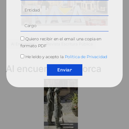
Quiero recibir en el email una copia en
Al Encuentro
Revista Escritura Pública
formato PDF
He leído y acepto la
Política de Privacidad
Al encuentro de Lorca
Enviar