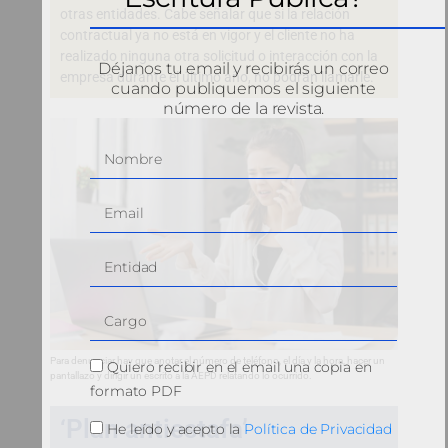
otras entidades. Cabe señalar que si la relación
contractual ya no está en vigor y el cliente no ha
realizado ninguna otra solicitud o interacción con la
Déjanos tu email y recibirás un correo
empresa durante el último año, no podrán llamarle.
cuando publiquemos el siguiente
número de la revista.
Para denunciar hay que anotar el número de teléfono, el día y la hora, hacer un
Quiero recibir en el email una copia en
pantallazo y dirigir un escrito a la AEPD relatando lo ocurrido.
formato PDF
‘Plan antiestafa’
He leído y acepto la
Política de Privacidad