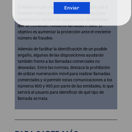
El Ministerio para la Transformación Digital y de la
Enviar
Función Pública pondrá en marcha un plan para
combatir las estafas de suplantación de identidad
que se comenten mediante llamadas o SMS. El
objetivo es aumentar la protección ante el creciente
número de fraudes.
Además de facilitar la identificación de un posible
engaño, algunas de las disposiciones ayudarán
también frente a las llamadas comerciales no
deseadas. Entre las normas, destaca la prohibición
de utilizar numeración móvil para realizar llamadas
comerciales y sí permitir estas comunicaciones a los
números 800 y 900 por parte de las entidades, lo que
servirá al usuario para identificar de qué tipo de
llamada se trata.