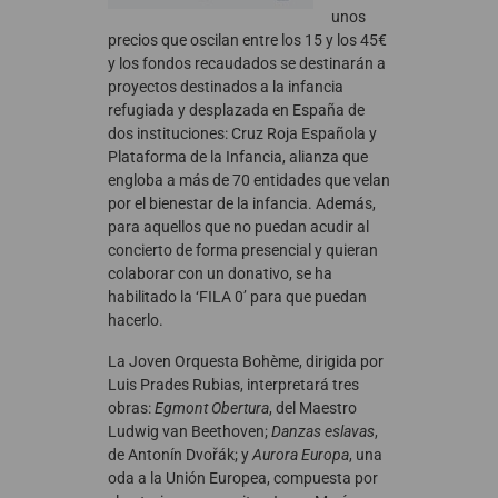
unos
precios que oscilan entre los 15 y los 45€
y los fondos recaudados se destinarán a
proyectos destinados a la infancia
refugiada y desplazada en España de
dos instituciones: Cruz Roja Española y
Plataforma de la Infancia, alianza que
engloba a más de 70 entidades que velan
por el bienestar de la infancia. Además,
para aquellos que no puedan acudir al
concierto de forma presencial y quieran
colaborar con un donativo, se ha
habilitado la ‘FILA 0’ para que puedan
hacerlo.
La Joven Orquesta Bohème, dirigida por
Luis Prades Rubias, interpretará tres
obras:
Egmont Obertura
, del Maestro
Ludwig van Beethoven;
Danzas eslavas
,
de Antonín Dvořák; y
Aurora Europa
, una
oda a la Unión Europea, compuesta por