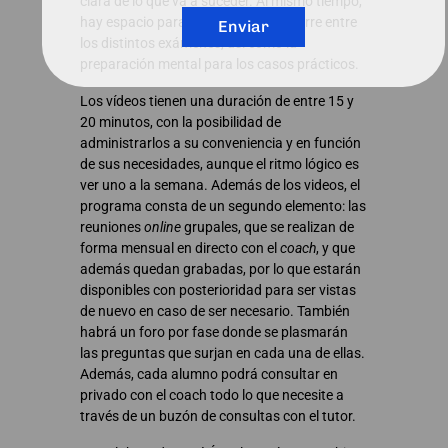
clara de lo que va a suceder. Al mismo tiempo,
hay espacio para abordar lo que ocurre entre
Enviar
los distintos exámenes, así como la
preparación mental para los casos prácticos.
Los vídeos tienen una duración de entre 15 y
20 minutos, con la posibilidad de
administrarlos a su conveniencia y en función
de sus necesidades, aunque el ritmo lógico es
ver uno a la semana. Además de los videos, el
programa consta de un segundo elemento: las
reuniones
online
grupales, que se realizan de
forma mensual en directo con el
coach
, y que
además quedan grabadas, por lo que estarán
disponibles con posterioridad para ser vistas
de nuevo en caso de ser necesario. También
habrá un foro por fase donde se plasmarán
las preguntas que surjan en cada una de ellas.
Además, cada alumno podrá consultar en
privado con el coach todo lo que necesite a
través de un buzón de consultas con el tutor.