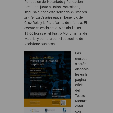
Fundación del Notariado y Fundación
Aequitas- junto a Unión Profesional,
impulsa el concierto solidario
Música por
la infancia desplazada
, en beneficio de
Cruz Roja y la Plataforma de infancia. El
evento se celebrará el 6 de abril a las
19:00 horas en el Teatro Monumental de
Madrid, y contará con el patrocinio de
Vodafone Business.
Las
entrada
s están
disponib
les en la
página
oficial
del
Teatro
Monum
ental
con