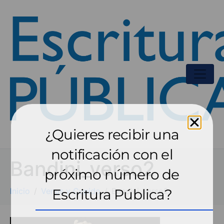
¿Quieres recibir una
notificación con el
Bandini_verso2
próximo número de
Inicio
Venus y Cupido
Escritura Pública?
Bandini_verso2