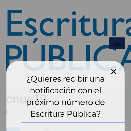
¿Quieres recibir una
notificación con el
cnue19
próximo número de
Inicio
UINL
Escritura Pública?
cnue19