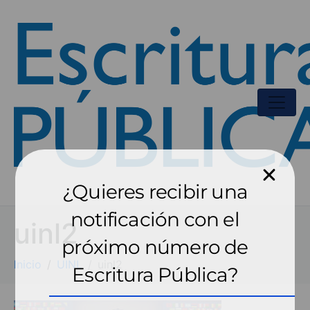
¿Quieres recibir una
notificación con el
uinl2
próximo número de
Inicio
UINL
uinl2
Escritura Pública?