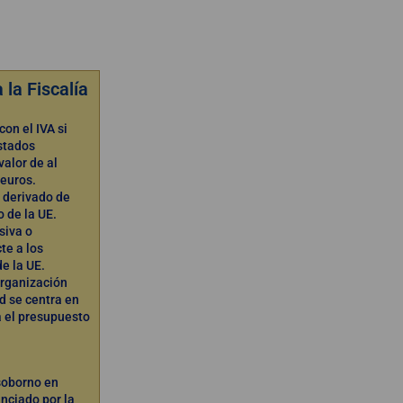
 la Fiscalía
on el IVA si
stados
alor de al
euros.
 derivado de
 de la UE.
siva o
te a los
de la UE.
organización
ad se centra en
a el presupuesto
soborno en
anciado por la