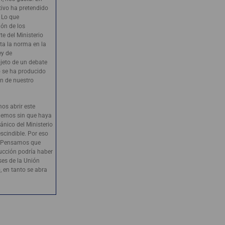
ivo ha pretendido
. Lo que
ión de los
e del Ministerio
ta la norma en la
ey de
bjeto de un debate
no se ha producido
ón de nuestro
s abrir este
onemos sin que haya
ánico del Ministerio
scindible. Por eso
. Pensamos que
rucción podría haber
ses de la Unión
, en tanto se abra