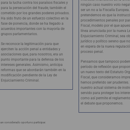
para la lucha contra los paraísos fiscales y
ningún caso nuestro voto negat
para la persecución del fraude, también el
ser un no a la Fiscalía Europea
cometido por los grandes poderes privados.
pretendemos es que la instrucc
Ha sido fruto de un esfuerzo colectivo en la
procedimientos penales por part
fase de ponencia, donde se ha llegado a
Fiscal, modelo por el que apues
acuerdos importantes con la mayoría de
línea anunciada por la nueva L
grupos parlamentarios.
Enjuiciamiento Criminal, sea o
jurídico y político sereno que 
Se reconoce la legitimación para que
en espera de la nueva regulaci
ejerciten la acción penal a entidades y
proceso penal.
asociaciones que, para nosotros, era un
punto importante para la defensa de los
Pensamos que tampoco podemo
intereses generales. Asimismo, anticipa
período de reflexión que prop
reformas que se abordarán también en la
un nuevo texto del Estatuto Org
modificación pendiente de la Ley de
Fiscal, que consideramos impre
Enjuiciamiento Criminal.
hemos preferido ser prudentes
nuestro actual sistema de inst
servido para proteger los intere
como así permite el reglamento
el debate que proponemos.
han considerado oportuno participar.