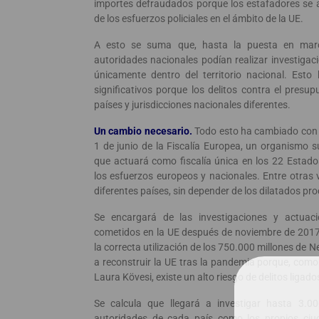
importes defraudados porque los estafadores se a
de los esfuerzos policiales en el ámbito de la UE.
A esto se suma que, hasta la puesta en march
autoridades nacionales podían realizar investigaci
únicamente dentro del territorio nacional. Esto 
significativos porque los delitos contra el presu
países y jurisdicciones nacionales diferentes.
Un cambio necesario.
Todo esto ha cambiado con 
1 de junio de la Fiscalía Europea, un organismo s
que actuará como fiscalía única en los 22 Estad
los esfuerzos europeos y nacionales. Entre otras
diferentes países, sin depender de los dilatados pr
Se encargará de las investigaciones y actuac
cometidos en la UE después de noviembre de 2017. 
la correcta utilización de los 750.000 millones de 
a reconstruir la UE tras la pandemia porque, como 
Laura Kövesi, existe un alto riesgo de delitos ligado
Se calcula que llegará a investigar hasta 3.0
autoridades de cada país como los propios ci