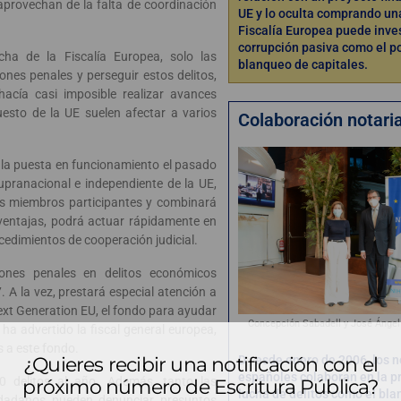
provechan de la falta de coordinación
UE y lo oculta comprando una
Fiscalía Europea puede inves
corrupción pasiva como el po
a de la Fiscalía Europea, solo las
blanqueo de capitales.
ones penales y perseguir estos delitos,
hacía casi imposible realizar avances
puesto de la UE suelen afectar a varios
Colaboración notaria
la puesta en funcionamiento el pasado
upranacional e independiente de la UE,
os miembros participantes y combinará
 ventajas, podrá actuar rápidamente en
ocedimientos de cooperación judicial.
iones penales en delitos económicos
A la vez, prestará especial atención a
Next Generation EU, el fondo para ayudar
Concepción Sabadell y José Ángel
ha advertido la fiscal general europea,
s a este fondo.
¿Quieres recibir una notificación con el
D
esde enero de 2006, los n
españoles colaboran en la p
00 delitos al año. Además, tanto las
próximo número de Escritura Pública?
lucha de delitos como el bl
udadanos pueden denunciar presuntos