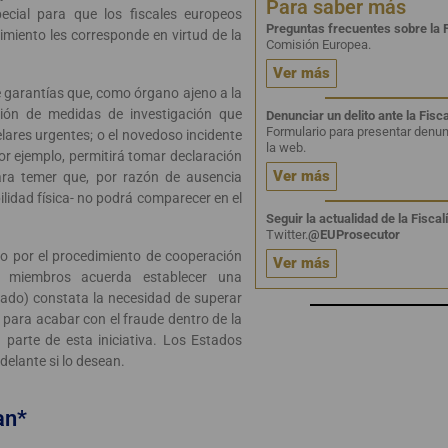
Para saber más
ecial para que los fiscales europeos
Preguntas frecuentes sobre la 
imiento les corresponde en virtud de la
Comisión Europea.
Ver más
de garantías que, como órgano ajeno a la
ción de medidas de investigación que
Denunciar un delito ante la Fisc
Formulario para presentar denun
lares urgentes; o el novedoso incidente
la web.
or ejemplo, permitirá tomar declaración
Ver más
ara temer que, por razón de ausencia
bilidad física- no podrá comparecer en el
Seguir la actualidad de la Fisca
Twitter.
@EUProsecutor
do por el procedimiento de cooperación
Ver más
 miembros acuerda establecer una
ado) constata la necesidad de superar
s para acabar con el fraude dentro de la
parte de esta iniciativa. Los Estados
elante si lo desean.
an*