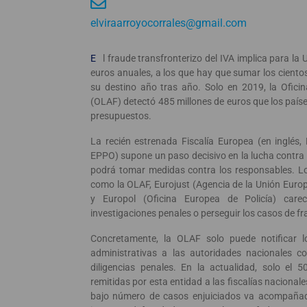
elviraarroyocorrales@gmail.com
E
l fraude transfronterizo del IVA implica para la
euros anuales, a los que hay que sumar los ciento
su destino año tras año. Solo en 2019, la Ofici
(OLAF) detectó 485 millones de euros que los país
presupuestos.
La recién estrenada Fiscalía Europea (en inglés,
EPPO) supone un paso decisivo en la lucha contra 
podrá tomar medidas contra los responsables. Lo
como la OLAF, Eurojust (Agencia de la Unión Europ
y Europol (Oficina Europea de Policía) care
investigaciones penales o perseguir los casos de fr
Concretamente, la OLAF solo puede notificar l
administrativas a las autoridades nacionales co
diligencias penales. En la actualidad, solo el 
remitidas por esta entidad a las fiscalías naciona
bajo número de casos enjuiciados va acompañad