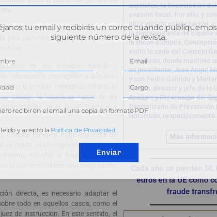
capitales, la financiación del
opea.
evasión fiscal. Por ello, y co
abrir vías de colaboración, a
janos tu email y recibirás un correo cuando publiquemos
 central en Luxemburgo, donde están la
la representante de España e
siguiente número de la revista.
da país participante. Asimismo, cuenta
la Unión Europea, Concepció
iembros.
visitó la sede del Consejo G
Notariado, donde mantuvo u
tigaciones en los Estados miembros
su presidente, José Ángel M
ndo información con rapidez y aunando
y con Pedro Galindo y Maria
tivos y, en caso necesario, solicitar la
Fresno, director y jefe de la
u trabajo, la fiscalía se nutrirá de las
Análisis y Prevención del Ó
aportaciones de la OLAF, Eurojust y
Centralizado de Prevención 
ero recibir en el email una copia en formato PDF
Notariado, respectivamente.
leído y acepto la
Política de Privacidad
 Fiscalía Europea exige una serie de
Más informac
 recogido en el Proyecto de Ley de la
Enviar
enamiento español al Reglamento (UE)
por el que se establece una cooperación
Cada año se pierden 50.
euros en la UE como c
fraude transfr
ón directa, es necesario adaptar el
 sobre todo en aquellos casos, como el
juez de instrucción. En este sentido, el