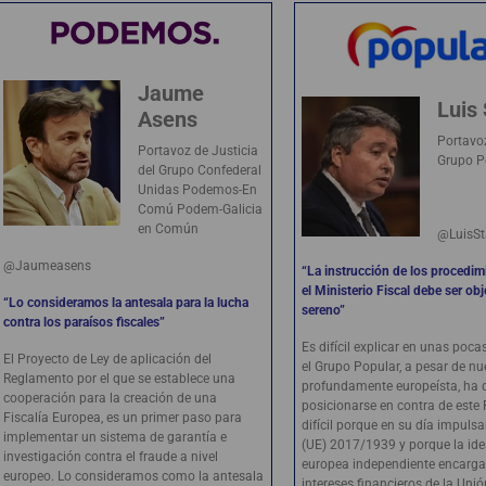
Jaume
Luis
Asens
Portavoz
Portavoz de Justicia
Grupo P
del Grupo Confederal
Unidas Podemos-En
Comú Podem-Galicia
en Común
@LuisSt
@Jaumeasens
“La instrucción de los procedim
el Ministerio Fiscal debe ser ob
“Lo consideramos la antesala para la lucha
sereno”
contra los paraísos fiscales”
Es difícil explicar en unas poc
El Proyecto de Ley de aplicación del
el Grupo Popular, a pesar de nu
Reglamento por el que se establece una
profundamente europeísta, ha 
cooperación para la creación de una
posicionarse en contra de este 
Fiscalía Europea, es un primer paso para
difícil porque en su día impul
implementar un sistema de garantía e
(UE) 2017/1939 y porque la ide
investigación contra el fraude a nivel
europea independiente encarga
europeo. Lo consideramos como la antesala
intereses financieros de la Unió