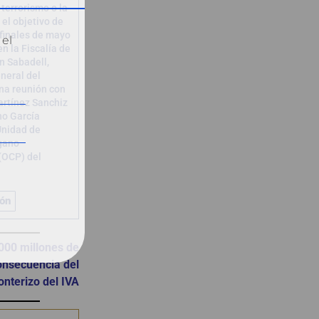
 terrorismo o la
n el objetivo de
 finales de mayo
 el
n la Fiscalía de
n Sabadell,
eneral del
na reunión con
artínez Sanchiz
no García
 Unidad de
rgano
(OCP) del
ión
000 millones de
onsecuencia del
onterizo del IVA