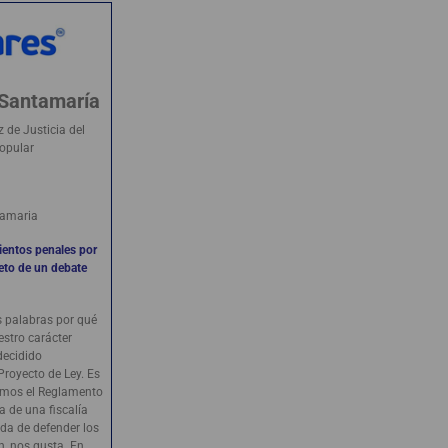
 Santamaría
 de Justicia del
opular
amaria
ientos penales por
jeto de un debate
as palabras por qué
estro carácter
decidido
Proyecto de Ley. Es
samos el Reglamento
a de una fiscalía
da de defender los
n, nos gusta. En