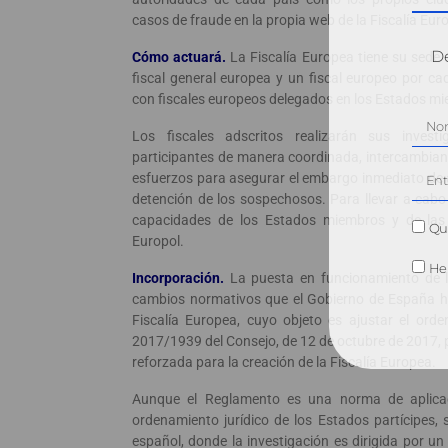
casos de fraude en la propia web de la Fiscalía Eur
Dé
Cómo actuará.
La Fiscalía Europea tiene su sede
fiscal general europea y un fiscal europeo por ca
con fiscales europeos delegados en los Estados m
Los fiscales adscritos realizarán sus inves
participantes de manera coordinada, intercambia
esfuerzos para asegurar el embargo inmediato de ac
detención de los sospechosos. Para llevar a cabo s
capacidades de los Estados miembros y de las 
Qui
Europol.
He 
Incorporación.
La puesta en funcionamiento de la
cambios normativos que el Gobierno de España ha
Fiscalía Europea, cuyo objeto es ajustar el ord
2017/1939 del Consejo, de 12 de octubre de 2017, 
reforzada para la creación de la Fiscalía Europea.
Aunque el Reglamento es una norma de aplicaci
ordenamiento jurídico de los Estados partícipes,
español, donde la investigación es dirigida por un 