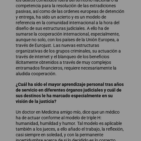
los delitos cometidos fuera del territorio nacional o la
competencia para la resolución de las extradiciones
pasivas, así como de las ordenes europeas de detención
y entrega, ha sido un acierto y es un modelo de
referencia en la comunidad internacional a la hora del
diseño de sus estructuras judiciales. A ello ha de
sumarse la cooperación internacional, especialmente,
aunque no solo, con los países de la Unión Europea, a
través de Eurojust. Las nuevas estructuras
organizativas de los grupos criminales, su actuación a
través de internet y el blanqueo de los beneficios
ilícitamente obtenidos a través de muy complejos
entramados financieros, requiere necesariamente la
aludida cooperación.
¿Cuál ha sido el mayor aprendizaje personal tras años
de servicio en diferentes órganos judiciales y cuál de
sus destinos le ha marcado especialmente en su
visión de la justicia?
Un doctor en Medicina amigo mío, dice que un médico
ha de actuar conforme al modelo de triple H:
humanidad, humildad y humor. Tal modelo es aplicable
también a los jueces, a ello añado el trabajo, la reflexión,
casi siempre en soledad, y con la permanente
incertidumbre acerca de si lo decidido es lo correcto.