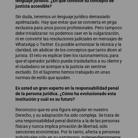
lenguaje jurídico. ¿En qué consiste su concepto de
justicia accesible?
Sin duda, tenemos un lenguaje jurídico demasiado
apelmazado. Hay que evitar que se convierta en jerga
exclusiva para unos pocos profesionales. Pero tampoco
debe trivializarse: no podemos caer en la vulgarización,
ni en convertir las resoluciones judiciales en mensajes de
WhatsApp o Twitter. Es posible armonizar la técnica y la
claridad, sin abdicar de los conceptos que tanto dicen al
jurista. El reto es explicar bien los razonamientos, para
que el operador jurídico pueda trasladarlos a su cliente y
el ciudadano se acerque a la justicia sin sentirse
excluido. En el Supremo hemos trabajado en unas
normas de estilo que ayuden.
Es usted un gran experto en la responsabilidad penal
de la persona jurídica. ¿Cómo ha evolucionado esta
institución y cuál es su futuro?
Reconozco que es una figura singular en nuestro
Derecho, y su adaptación ha sido compleja. Se trata de
una responsabilidad penal distinta a la de las personas
físicas y nunca implica privación de libertad, sólo
sanciones económicas. Por lo tanto, afecta a personas
individuales sólo en su patrimonio, independientemente