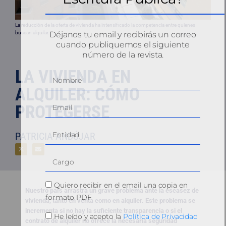
La reducción de la oferta de vivienda ha intensificado la competencia entre quienes
Déjanos tu email y recibirás un correo
buscan alquilar.
cuando publiquemos el siguiente
número de la revista.
LA VIVIENDA EN
ALQUILER: CÓMO
PROTEGERSE
PATRICIA ANDÚJAR
Quiero recibir en el email una copia en
Nuestro país arrastra un grave problema ante la escasez de
formato PDF
vivienda, tanto en venta como en alquiler. Este problema se
incrementa si no hay la suficiente transparencia o si el
He leído y acepto la
Política de Privacidad
contrato de alquiler no ofrece la necesaria seguridad