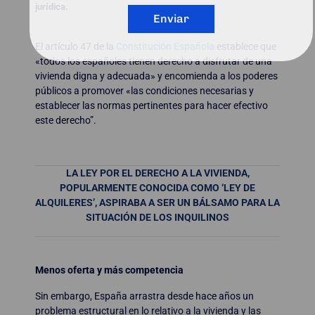
jurídica.
Enviar
El artículo 47 de la
Constitución Española
establece que
«todos los españoles tienen derecho a disfrutar de una
vivienda digna y adecuada» y encomienda a los poderes
públicos a promover «las condiciones necesarias y
establecer las normas pertinentes para hacer efectivo
este derecho”.
LA LEY POR EL DERECHO A LA VIVIENDA,
POPULARMENTE CONOCIDA COMO ‘LEY DE
ALQUILERES’, ASPIRABA A SER UN BÁLSAMO PARA LA
SITUACIÓN DE LOS INQUILINOS
Menos oferta y más competencia
Sin embargo, España arrastra desde hace años un
problema estructural en lo relativo a la vivienda y las