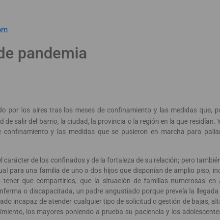
om
 de pandemia
or los aires tras los meses de confinamiento y las medidas que, po
d de salir del barrio, la ciudad, la provincia o la región en la que residía
e confinamiento y las medidas que se pusieron en marcha para paliar
 carácter de los confinados y de la fortaleza de su relación; pero tambié
igual para una familia de uno o dos hijos que disponían de amplio piso, in
o tener que compartirlos, que la situación de familias numerosas e
ferma o discapacitada, un padre angustiado porque preveía la llegada
o incapaz de atender cualquier tipo de solicitud o gestión de bajas, alta
imiento, los mayores poniendo a prueba su paciencia y los adolescent