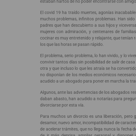
estaban hartos de no poder encontrarse con amigo
El covid 19 ha traído muertes, agonías inacabable
muchos problemas, infinitos problemas. Han sido 
padres que han descubierto a sus hijos y vicevers
mujeres con admiración, y centenares de familia
cocinar es muy entretenido y relajante, que tenían
los que las horas se pasan rápido.
El problema, serio problema, lo han vivido, y lo viv
convivir tantos días sin posibilidad de salir de cas
otra y que incluso lo que les atraía se ha convert
no disponían de los medios económicos necesarios
acudido a un abogado para poner en marcha la tram
Algunos, ante las advertencias de los abogados re
daban abasto, han acudido a notarías para pregunta
divorciarse por esta vía.
Para muchos un divorcio es una liberación, pero 
desamor, nuevo amor, incompatibilidad de caracter
de acelerar trámites, que no llega nunca la fecha 
de ir más deprisa, ampliar personal y disponer 