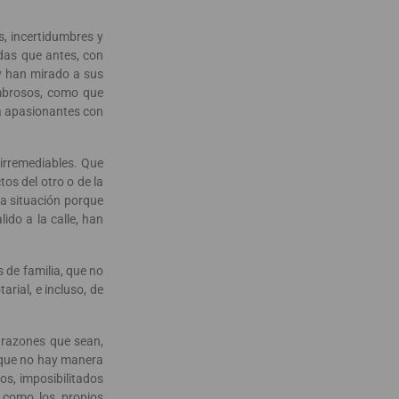
s, incertidumbres y
das que antes, con
 y han mirado a sus
ombrosos, como que
sa apasionantes con
s irremediables. Que
tos del otro o de la
la situación porque
do a la calle, han
 de familia, que no
rial, e incluso, de
 razones que sean,
e que no hay manera
os, imposibilitados
l como los propios