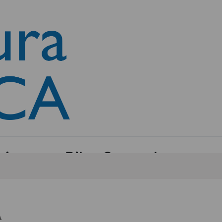
ia», por Pilar Cernuda
A