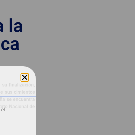
 la
ica
su finalización,
se sus cimientos
aña se encuentra
ituto Nacional de
 el