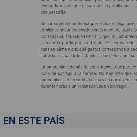
demandantes de que resuelvan sus problemas… esa 
una pesadilla.
Se comprende que en estos meses de desasosiego
familia se hayan convertido en la diana de todos l
por todas su situación familiar y que un juez inte
ejercerá la patria potestad o si será compartida, 
pensión alimenticia, qué gastos corresponde a cad
sobre las visitas de los abuelos a los nietos; un a
La pandemia, además de una tragedia que parece no
poco de sosiego a la familia. No hay más que e
pandemia sin más cambio en su vida que un encierro
durante horas a un ordenador, es un privilegio.
El concurso frente a
EN ESTE PAÍS