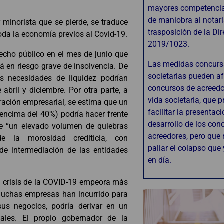
mayores competenci
de maniobra al notari
r minorista que se pierde, se traduce
trasposición de la Dir
oda la economía previos al Covid-19.
2019/1023.
echo público en el mes de junio que
Las medidas concurs
 en riesgo grave de insolvencia. De
societarias pueden af
as necesidades de liquidez podrían
concursos de acreedor
abril y diciembre. Por otra parte, a
vida societaria, que 
uración empresarial, se estima que un
facilitar la presentaci
encima del 40%) podría hacer frente
desarrollo de los con
que “un elevado volumen de quiebras
acreedores, pero que
e la morosidad crediticia, con
paliar el colapso que
de intermediación de las entidades
en día.
la crisis de la COVID-19 empeora más
 muchas empresas han incurrido para
sus negocios, podría derivar en un
iales. El propio gobernador de la