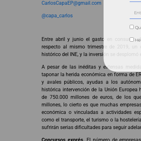
CarlosCapaEP@gmail.com
@capa_carlos
Qui
Entre abril y junio el gasto en consumo 
He 
respecto al mismo trimestre de 2019, un d
histórico del INE, y la inversión se desplomó 
A pesar de las inéditas y extensas medid
taponar la herida económica en forma de ER
y avales públicos, ayudas a los autónomos
histórica intervención de la Unión Europea
de 750.000 millones de euros, de los qu
millones, lo cierto es que muchas empresas,
económica o vinculadas a actividades esp
como el transporte, el turismo o la hostelerí
sufrirán serias dificultades para seguir adela
Concursos exprés.
El número de empresas 