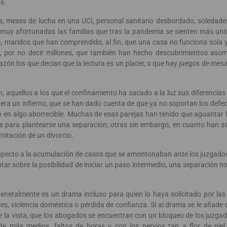
s.
s, meses de lucha en una UCI, personal sanitario desbordado, soledade
muy afortunadas las familias que tras la pandemia se sienten más uni
a, maridos que han comprendido, al fin, que una casa no funciona sola
s, por no decir millones, que también han hecho descubrimientos as
 razón los que decían que la lectura es un placer, o que hay juegos de me
en, aquellos a los que el confinamiento ha sacado a la luz sus diferencia
a era un infierno, que se han dado cuenta de que ya no soportan los defec
ido en algo aborrecible. Muchas de esas parejas han tenido que aguantar 
 para plantearse una separación; otras sin embargo, en cuanto han sali
itación de un divorcio.
specto a la acumulación de casos que se amontonaban ante los juzgados
r sobre la posibilidad de iniciar un paso intermedio, una separación nota
generalmente es un drama incluso para quien lo haya solicitado por las
es, violencia doméstica o pérdida de confianza. Si al drama se le añad
de la vista, que los abogados se encuentran con un bloqueo de los juzgad
de más medios, faltos de horas y con los nervios tan a flor de pie