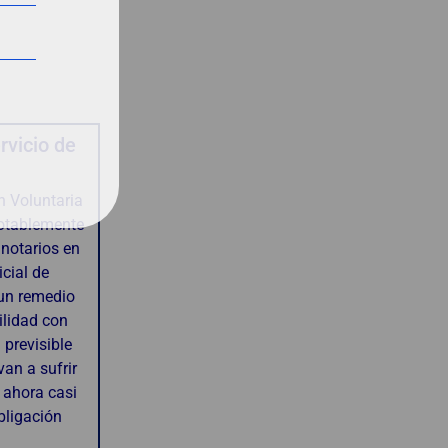
rvicio de
n Voluntaria
otablemente
 notarios en
icial de
 un remedio
ilidad con
 previsible
an a sufrir
 ahora casi
bligación