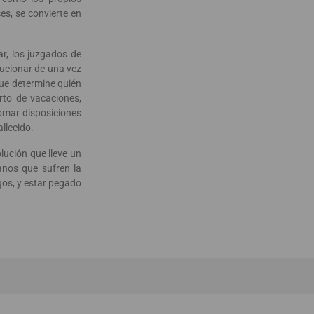
s, se convierte en
r, los juzgados de
lucionar de una vez
que determine quién
arto de vacaciones,
tomar disposiciones
llecido.
lución que lleve un
anos que sufren la
gos, y estar pegado