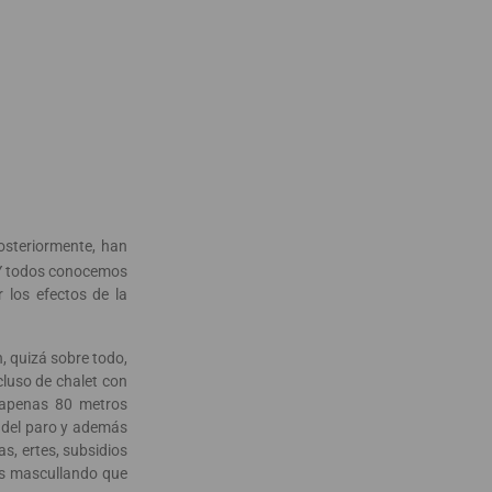
steriormente, han
n. Y todos conocemos
 los efectos de la
n, quizá sobre todo,
cluso de chalet con
n apenas 80 metros
 del paro y además
s, ertes, subsidios
es mascullando que