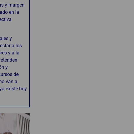
as y margen
ado en la
ectiva
ales y
ectar a los
es y a la
pretenden
ón y
cursos de
 no van a
 ya existe hoy