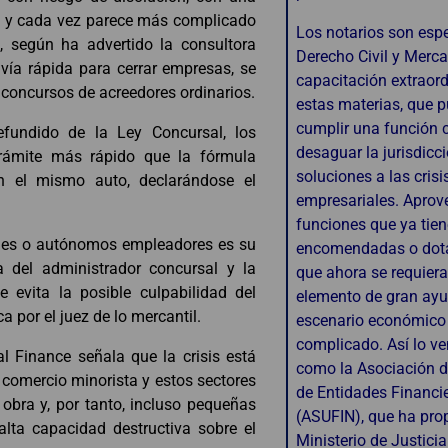
ra y cada vez parece más complicado
Los notarios son espe
, según ha advertido la consultora
Derecho Civil y Merca
vía rápida para cerrar empresas, se
capacitación extraord
 concursos de acreedores ordinarios.
estas materias, que 
cumplir una función c
efundido de la Ley Concursal, los
desaguar la jurisdicc
rámite más rápido que la fórmula
soluciones a las crisi
en el mismo auto, declarándose el
empresariales. Aprov
funciones que ya tie
ymes o autónomos empleadores es su
encomendadas o dota
a del administrador concursal y la
que ahora se requiera
e evita la posible culpabilidad del
elemento de gran ay
 por el juez de lo mercantil.
escenario económico
complicado. Así lo v
nal Finance señala que la crisis está
como la Asociación d
 comercio minorista y estos sectores
de Entidades Financi
obra y, por tanto, incluso pequeñas
(ASUFIN), que ha pro
lta capacidad destructiva sobre el
Ministerio de Justicia