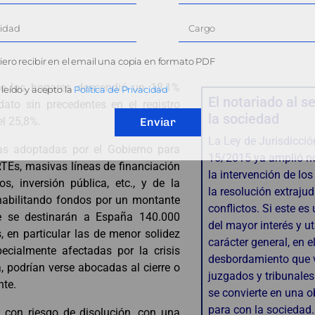
ero recibir en el email una copia en formato PDF
de los hogares descendió un 18,1%
leído y acepto la
Política de Privacidad
El notariado al se
ato sin precedentes en el registro
la sociedad
el 25,8%.
Enviar
La Ley de Jurisdicció
as adoptadas por el Gobierno para
15/2015 ya amplió n
TEs, masivas líneas de financiación
la intervención de los
, inversión pública, etc., y de la
la resolución extrajud
 habilitando fondos por un montante
conflictos. Si este es
e se destinarán a España 140.000
del mayor interés y ut
 en particular las de menor solidez
carácter general, en el
ecialmente afectadas por la crisis
desbordamiento que v
a, podrían verse abocadas al cierre o
juzgados y tribunales
nte.
se convierte en una o
para con la sociedad.
con riesgo de disolución, con una