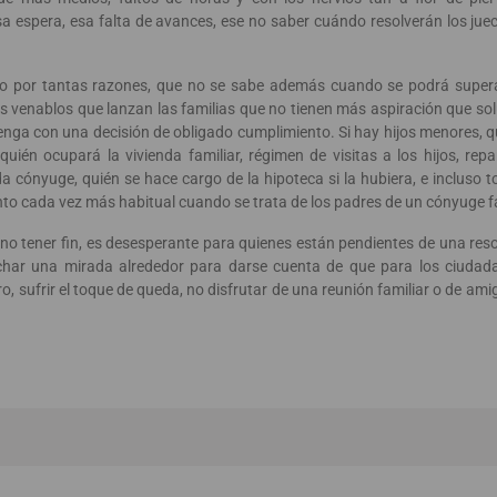
espera, esa falta de avances, ese no saber cuándo resolverán los juece
 por tantas razones, que no se sabe además cuando se podrá supera
os venablos que lanzan las familias que no tienen más aspiración que so
rvenga con una decisión de obligado cumplimiento. Si hay hijos menores, 
quién ocupará la vivienda familiar, régimen de visitas a los hijos, rep
a cónyuge, quién se hace cargo de la hipoteca si la hubiera, e incluso 
sunto cada vez más habitual cuando se trata de los padres de un cónyuge fa
 tener fin, es desesperante para quienes están pendientes de una reso
char una mirada alrededor para darse cuenta de que para los ciudad
, sufrir el toque de queda, no disfrutar de una reunión familiar o de ami
 la pandemia económica