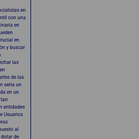
cialistas en
ntil con una
inaria en
pueden
rucial en
ión y buscar
s
echar las
nen
rles de las
n sería un
uda en un
 tan
en entidades
e Usuarios
eras
puesto al
 dotar de