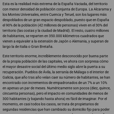
Esta es la realidad más extrema de la España Vaciada, del territorio
con menor densidad de población conjunta de Europa. La Alcarama y
los Montes Universales, entre Cuenca y Teruel, son los lugares más
despoblados de un gran espacio despoblado, puesto que en España
el 90% de la población (42 millones de personas) viven en el 30% del
territorio (las costas y la ciudad de Madrid). El resto, cuatro millones
de habitantes, se reparten en 350.000 kilómetros cuadrados que
vienen a equivaler a la extensión de Japón o Alemania, y superan de
largo la de Italia o Gran Bretaña.
Este territorio enorme, increíblemente desconocido por buena parte
de la propia población de las capitales, ve ahora con sorpresa cómo
el mayor desastre social del último medio siglo abre la puerta a su
recuperación. Pueblos de Ávila, la serranía de Málaga o el interior de
Galicia, que año tras año veían caer su número de habitantes, se han
encontrado con incrementos de empadronados de un 7% a un 10%
en apenas un par de meses. Numéricamente son pocos (diez, quince,
cincuenta personas), pero el impacto en comunidades de menos de
300 habitantes (y bajando hasta ahora) es fácil de imaginar. Por el
momento, en casi todos los casos, se trata de propietarios de
segundas residencias que han cambiado su domicilio fijo para poder