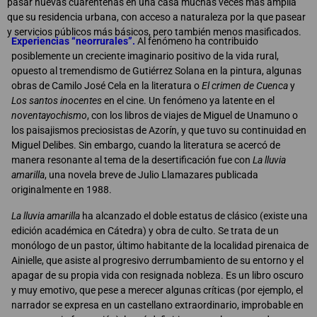
pasar nuevas cuarentenas en una casa muchas veces más amplia
que su residencia urbana, con acceso a naturaleza por la que pasear
y servicios públicos más básicos, pero también menos masificados.
Experiencias “neorrurales”.
Al fenómeno ha contribuido
posiblemente un creciente imaginario positivo de la vida rural,
opuesto al tremendismo de Gutiérrez Solana en la pintura, algunas
obras de Camilo José Cela en la literatura o
El crimen de Cuenca
y
Los santos inocentes
en el cine. Un fenómeno ya latente en el
noventayochismo
, con los libros de viajes de Miguel de Unamuno o
los paisajismos preciosistas de Azorín, y que tuvo su continuidad en
Miguel Delibes. Sin embargo, cuando la literatura se acercó de
manera resonante al tema de la desertificación fue con
La lluvia
amarilla
, una novela breve de Julio Llamazares publicada
originalmente en 1988.
La lluvia amarilla
ha alcanzado el doble estatus de clásico (existe una
edición académica en Cátedra) y obra de culto. Se trata de un
monólogo de un pastor, último habitante de la localidad pirenaica de
Ainielle, que asiste al progresivo derrumbamiento de su entorno y el
apagar de su propia vida con resignada nobleza. Es un libro oscuro
y muy emotivo, que pese a merecer algunas críticas (por ejemplo, el
narrador se expresa en un castellano extraordinario, improbable en