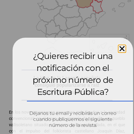
¿Quieres recibir una
notificación con el
próximo número de
La idea de la Laponia española
consiguió popularizarse a raíz
Escritura Pública?
del libro ‘La España vacía’
En los noventa arrancan proyectos más ligados a la sociedad
Déjanos tu email y recibirás un correo
convencional: es el caso por ejemplo de Urueña, un pueblo
cuando publiquemos el siguiente
número de la revista.
vallisoletano situado sobre una colina amurallada, en el que
con el impulso del folklorista castellano Joaquín Díaz,