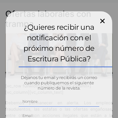
Ofertas laborales con
trampa
¿Quieres recibir una
notificación con el
próximo número de
Escritura Pública?
Déjanos tu email y recibirás un correo
cuando publiquemos el siguiente
[vc_row fullwidth=»has-fullwidth-column»]
número de la revista.
[vc_column][vc_column_text]
Debemos permanecer en alerta. Los empleos
fraudulentos, las estafas o las ofertas engañosas,
entre otras, son acciones ilegales que están a la