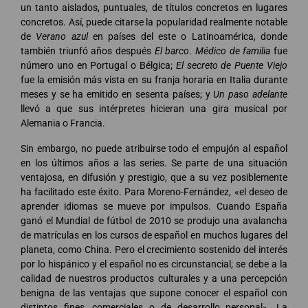
un tanto aislados, puntuales, de títulos concretos en lugares
concretos. Así, puede citarse la popularidad realmente notable
de
Verano azul
en países del este o Latinoamérica, donde
también triunfó años después
El barco
.
Médico de familia
fue
número uno en Portugal o Bélgica;
El secreto de Puente Viejo
fue la emisión más vista en su franja horaria en Italia durante
meses y se ha emitido en sesenta países; y
Un paso
adelante
llevó a que sus intérpretes hicieran una gira musical por
Alemania o Francia.
Sin embargo, no puede atribuirse todo el empujón al español
en los últimos años a las series. Se parte de una situación
ventajosa, en difusión y prestigio, que a su vez posiblemente
ha facilitado este éxito. Para Moreno-Fernández, «el deseo de
aprender idiomas se mueve por impulsos. Cuando España
ganó el Mundial de fútbol de 2010 se produjo una avalancha
de matrículas en los cursos de español en muchos lugares del
planeta, como China. Pero el crecimiento sostenido del interés
por lo hispánico y el español no es circunstancial; se debe a la
calidad de nuestros productos culturales y a una percepción
benigna de las ventajas que supone conocer el español con
distintos fines, comerciales o de desarrollo personal». La