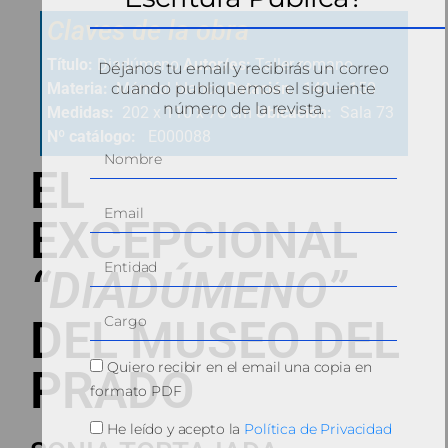
Claves de la obra
Título:
Diadúmeno
Autor/es:
Taller romano
Déjanos tu email y recibirás un correo
Materia:
Mármol blanco
Datación:
140 – 150
cuando publiquemos el siguiente
número de la revista.
Medidas:
202 x 110 x 70 cm
Ubicación:
Sala 73
Nº catálogo:
E000088
EL
EXCEPCIONAL
“DIADÚMENO”
DEL MUSEO DEL
Quiero recibir en el email una copia en
PRADO
formato PDF
He leído y acepto la
Política de Privacidad