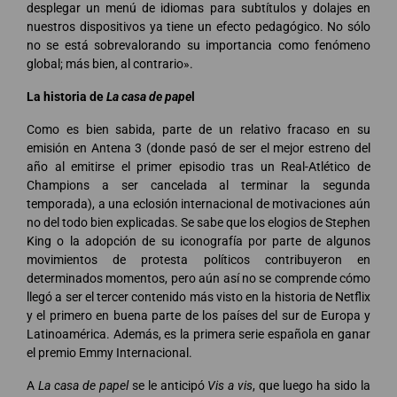
desplegar un menú de idiomas para subtítulos y dolajes en
nuestros dispositivos ya tiene un efecto pedagógico. No sólo
no se está sobrevalorando su importancia como fenómeno
global; más bien, al contrario».
La historia de
La casa de pape
l
Como es bien sabida, parte de un relativo fracaso en su
emisión en Antena 3 (donde pasó de ser el mejor estreno del
año al emitirse el primer episodio tras un Real-Atlético de
Champions a ser cancelada al terminar la segunda
temporada), a una eclosión internacional de motivaciones aún
no del todo bien explicadas. Se sabe que los elogios de Stephen
King o la adopción de su iconografía por parte de algunos
movimientos de protesta políticos contribuyeron en
determinados momentos, pero aún así no se comprende cómo
llegó a ser el tercer contenido más visto en la historia de Netflix
y el primero en buena parte de los países del sur de Europa y
Latinoamérica. Además, es la primera serie española en ganar
el premio Emmy Internacional.
A
La casa de papel
se le anticipó
Vis a vis
, que luego ha sido la