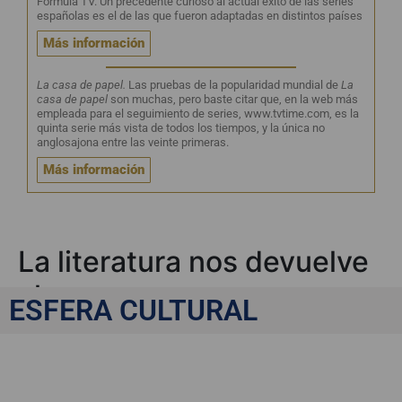
Fórmula TV. Un precedente curioso al actual éxito de las series
españolas es el de las que fueron adaptadas en distintos países
Más información
La casa de papel.
Las pruebas de la popularidad mundial de
La
casa de papel
son muchas, pero baste citar que, en la web más
empleada para el seguimiento de series, www.tvtime.com, es la
quinta serie más vista de todos los tiempos, y la única no
anglosajona entre las veinte primeras.
Más información
La literatura nos devuelve
al campo
ESFERA CULTURAL
La literatura nos