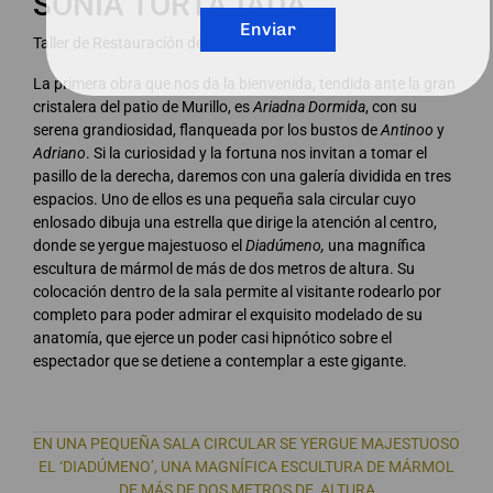
SONIA TORTAJADA
Enviar
Taller de Restauración de Escultura
La primera obra que nos da la bienvenida, tendida ante la gran
cristalera del patio de Murillo, es
Ariadna Dormida
, con su
serena grandiosidad, flanqueada por los bustos de
Antinoo
y
Adriano
. Si la curiosidad y la fortuna nos invitan a tomar el
pasillo de la derecha, daremos con una galería dividida en tres
espacios. Uno de ellos es una pequeña sala circular cuyo
enlosado dibuja una estrella que dirige la atención al centro,
donde se yergue majestuoso el
Diadúmeno,
una magnífica
escultura de mármol de más de dos metros de altura. Su
colocación dentro de la sala permite al visitante rodearlo por
completo para poder admirar el exquisito modelado de su
anatomía, que ejerce un poder casi hipnótico sobre el
espectador que se detiene a contemplar a este gigante.
EN UNA PEQUEÑA SALA CIRCULAR SE YERGUE MAJESTUOSO
EL ‘DIADÚMENO’, UNA MAGNÍFICA ESCULTURA DE MÁRMOL
DE MÁS DE DOS METROS DE ALTURA