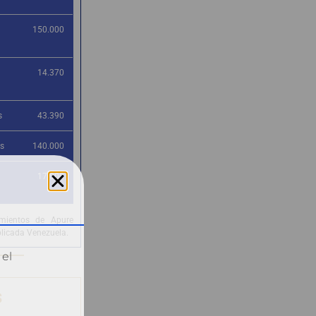
150.000
14.370
s
43.390
as
140.000
17.000
amientos de Apure
plicada Venezuela.
 el
s