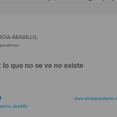
o se ve no existe», por Casimi
CÍA-ABADILLO,
dependente»
: lo que no se ve no existe
www.elindependiente.
arcia_abadillo