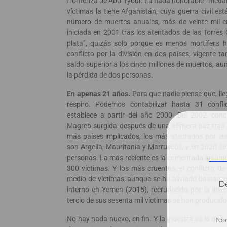
fronteriza de Abu Tyour. La nada honorable “medall
víctimas la tiene Afganistán, cuya guerra civil es
número de muertes anuales, más de veinte mil e
iniciada en 2001 tras los atentados de las Torre
plata”, quizás solo porque es menos mortífera 
conflicto por la división en dos países, vigente 
saldo superior a los cinco millones de muertos, a
la pérdida de dos personas.
En apenas 21 años.
Para que nadie piense que, lleg
respiro. Podemos contabilizar hasta 31 conf
establece a partir del año 2000. Del 2002, conc
Magreb surgida después de una efímera paz tras l
más países implicados, los más afectados por las 
son Argelia, Mauritania y Marruecos, y en 2020 se 
personas. La más reciente es la comentada insurg
300 víctimas. Y los más cruentos, el conflicto de 
medio de víctimas, aunque se ha aliviado bastante
Dé
interno en Yemen (2015), recrudecido por la inte
tercio de sus sesenta mil víctimas se han producid
No hay nada nuevo, en fin. Y la muestra es lo que, 