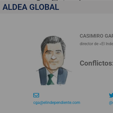
«Conflictos: lo que n
ALDEA GLOBAL
CASIMIRO GAR
director de «El In
Conflictos
cga@elindependiente.com
@g