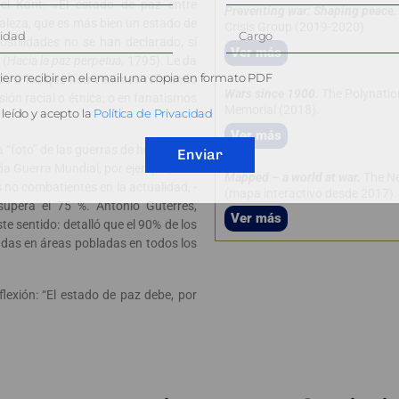
el Kant: «El estado de paz entre
Preventing war: Shaping peace.
aleza, que es más bien un estado de
Crisis Group (2019-2020)
hostilidades no se han declarado, sí
Ver más
 (
Hacia la paz perpetua
, 1795). Le da
ero recibir en el email una copia en formato PDF
os a los que nos venimos refiriendo
Wars since 1900.
The Polynatio
ión racial o étnica; o en fanatismos
Memorial (2018).
).
leído y acepto la
Política de Privacidad
Ver más
 “foto” de las guerras de hoy hay un
Enviar
a Guerra Mundial, por ejemplo, solo
Mapped – a world at war.
The N
as no combatientes en la actualidad, -
(mapa interactivo desde 2017).
supera el 75 %. Antonio Guterres,
Ver más
te sentido: detalló que el 90% de los
adas en áreas pobladas en todos los
lexión: “El estado de paz debe, por