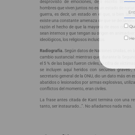
desprovisto de emociones, dejó escrito Immanu
hombres que viven juntos no es un estado de natur
guerra, es decir, un estado en el que, si bien las 
existe una constante amenaza de que se declaren»
Qui
razón el hecho de que la mayoría de esos conflict
sean internos y que tengan su origen en animadvers
He 
ideológicos, los religiosos incluidos.
Radiografía.
Según datos de Naciones Unidas, en la
cambio sustancial: mientras que, durante la Segund
el 5 % de las bajas fueron civiles, la cifra de víctim
se incluyen aquí heridos con secuelas graves-, 
secretario general de la ONU, dio un dato más en es
abatidos o lesionados por armas explosivas, utiliz
conflictos del momento, eran civiles.
La frase antes citada de Kant termina con una ref
tanto, ser instaurado…”. No añadamos nada más.