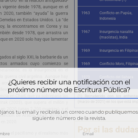
a de oro” en la relación antigüedad-
tá vigente desde 1978, aunque en el
n 2020, también “ayuda” la guerra
1963
Conflicto en Papúa,
Indonesia
s Gemelas en Estados Unidos. La “de
hoy, la encontramos en Corea y su
1967
Insurgencia naxalita
también desde 1978, que arrastra un
(maoístas), India
unque en 2020 solo hay que lamentar
1969
Insurgencia en Filipina
ados al siglo XXI, la barbarie da un
lictos armados cuyo comienzo se
1969
Conflicto Moro, Filipin
retamente, es la insurgencia en el
a guerra civil argelina. Aunque hay
1970
Conflicto del Sahara
¿Quieres recibir una notificación con el
acciones de las milicias islamistas
Occidental
próximo número de Escritura Pública?
llevó por delante a más de siete mil
encia en Chad, que ya sobrepasa las
(1) Recrudecido con los enfrent
(marzo de 2021) en los que está im
Irak (2003), que supera el millón y
 en 2020 (unas 2.700 muertes), y el
janos tu email y recibirás un correo cuando publiquemos
rvención de Arabia Saudí, donde un
siguiente número de la revista.
o en 2020.
Por si las duda
entre el pacifismo y el realismo más