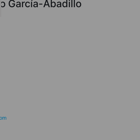
ro García-Abadillo
com