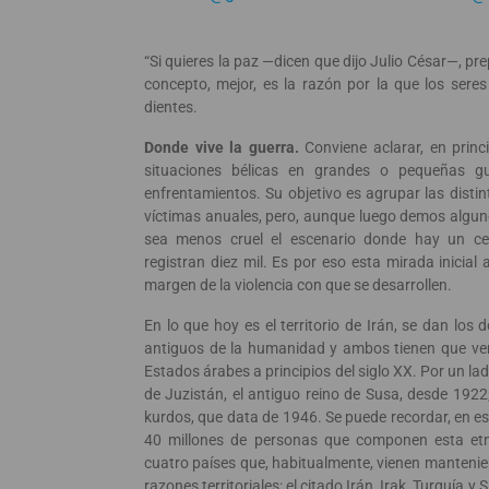
“Si quieres la paz —dicen que dijo Julio César—, pre
concepto, mejor, es la razón por la que los se
dientes.
Donde vive la guerra.
Conviene aclarar, en princi
situaciones bélicas en grandes o pequeñas gu
enfrentamientos. Su objetivo es agrupar las disti
víctimas anuales, pero, aunque luego demos algun
sea menos cruel el escenario donde hay un ce
registran diez mil. Es por eso esta mirada inicial 
margen de la violencia con que se desarrollen.
En lo que hoy es el territorio de Irán, se dan los 
antiguos de la humanidad y ambos tienen que ver 
Estados árabes a principios del siglo XX. Por un lad
de Juzistán, el antiguo reino de Susa, desde 1922;
kurdos, que data de 1946. Se puede recordar, en 
40 millones de personas que componen esta etn
cuatro países que, habitualmente, vienen mantenien
razones territoriales: el citado Irán, Irak, Turquía y 