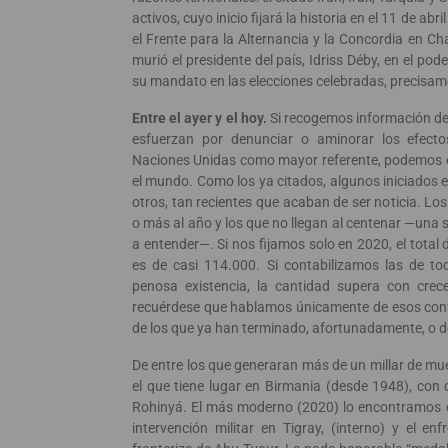
activos, cuyo inicio fijará la historia en el 11 de ab
el Frente para la Alternancia y la Concordia en Ch
murió el presidente del país, Idriss Déby, en el po
su mandato en las elecciones celebradas, precisamen
Entre el ayer y el hoy.
Si recogemos información de 
esfuerzan por denunciar o aminorar los efecto
Naciones Unidas como mayor referente, podemos es
el mundo. Como los ya citados, algunos iniciados e
otros, tan recientes que acaban de ser noticia. Lo
o más al año y los que no llegan al centenar —una s
a entender—. Si nos fijamos solo en 2020, el total 
es de casi 114.000. Si contabilizamos las de tod
penosa existencia, la cantidad supera con crec
recuérdese que hablamos únicamente de esos confl
de los que ya han terminado, afortunadamente, o d
De entre los que generaran más de un millar de mu
el que tiene lugar en Birmania (desde 1948), con d
Rohinyá. El más moderno (2020) lo encontramos en
intervención militar en Tigray, (interno) y el e