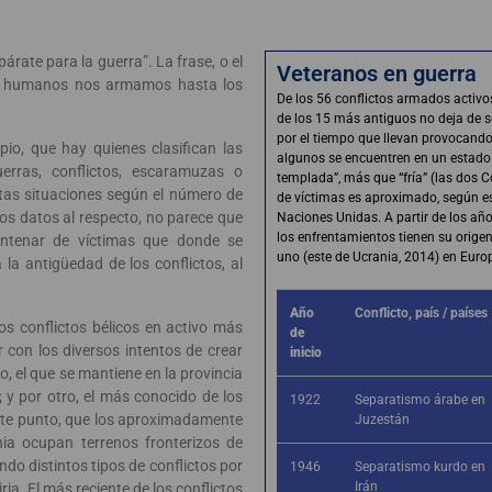
párate para la guerra”. La frase, o el
Veteranos en guerra
res humanos nos armamos hasta los
De los 56 conflictos armados activos,
de los 15 más antiguos no deja de s
por el tiempo que llevan provocand
pio, que hay quienes clasifican las
algunos se encuentren en un estado
erras, conflictos, escaramuzas o
templada”, más que “fría” (las dos 
ntas situaciones según el número de
de víctimas es aproximado, según e
os datos al respecto, no parece que
Naciones Unidas. A partir de los año
los enfrentamientos tienen su origen
ntenar de víctimas que donde se
uno (este de Ucrania, 2014) en Euro
a la antigüedad de los conflictos, al
Año
Conflicto, país / países
dos conflictos bélicos en activo más
de
con los diversos intentos de crear
inicio
o, el que se mantiene en la provincia
 y por otro, el más conocido de los
1922
Separatismo árabe en
este punto, que los aproximadamente
Juzestán
ia ocupan terrenos fronterizos de
do distintos tipos de conflictos por
1946
Separatismo kurdo en
Irán
Siria. El más reciente de los conflictos