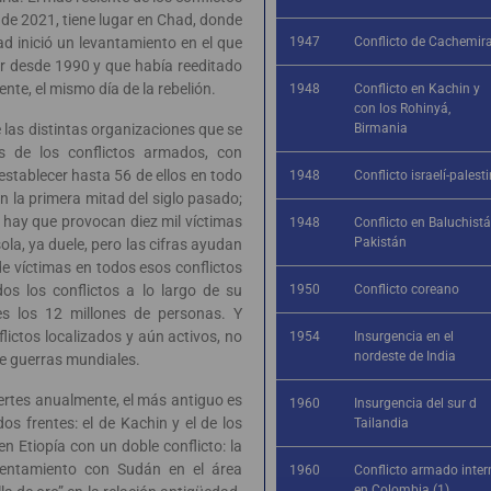
ril de 2021, tiene lugar en Chad, donde
ad inició un levantamiento en el que
1947
Conflicto de Cachemir
der desde 1990 y que había reeditado
te, el mismo día de la rebelión.
1948
Conflicto en Kachin y
con los Rohinyá,
las distintas organizaciones que se
Birmania
s de los conflictos armados, con
tablecer hasta 56 de ellos en todo
1948
Conflicto israelí-palest
n la primera mitad del siglo pasado;
s hay que provocan diez mil víctimas
1948
Conflicto en Baluchistá
Pakistán
ola, ya duele, pero las cifras ayudan
de víctimas en todos esos conflictos
os los conflictos a lo largo de su
1950
Conflicto coreano
es los 12 millones de personas. Y
ictos localizados y aún activos, no
1954
Insurgencia en el
nordeste de India
e guerras mundiales.
ertes anualmente, el más antiguo es
1960
Insurgencia del sur d
os frentes: el de Kachin y el de los
Tailandia
 Etiopía con un doble conflicto: la
nfrentamiento con Sudán en el área
1960
Conflicto armado inter
en Colombia (1)