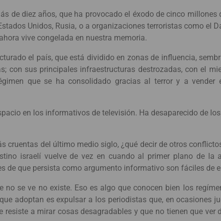
ás de diez años, que ha provocado el éxodo de cinco millones 
Estados Unidos, Rusia, o a organizaciones terroristas como el D
ahora vive congelada en nuestra memoria.
cturado el país, que está dividido en zonas de influencia, semb
as; con sus principales infraestructuras destrozadas, con el m
égimen que se ha consolidado gracias al terror y a vender 
pacio en los informativos de televisión. Ha desaparecido de los
s cruentas del último medio siglo, ¿qué decir de otros conflict
stino israelí vuelve de vez en cuando al primer plano de la a
nes de que persista como argumento informativo son fáciles de e
 no se ve no existe. Eso es algo que conocen bien los regímene
ue adoptan es expulsar a los periodistas que, en ocasiones ju
se resiste a mirar cosas desagradables y que no tienen que ver