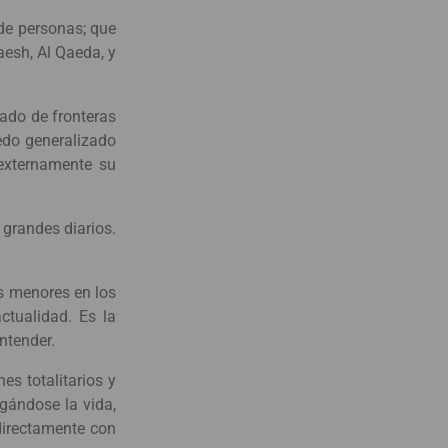
de personas; que
aesh, Al Qaeda, y
rado de fronteras
iedo generalizado
externamente su
 grandes diarios.
os menores en los
ctualidad. Es la
ntender.
s totalitarios y
gándose la vida,
 directamente con