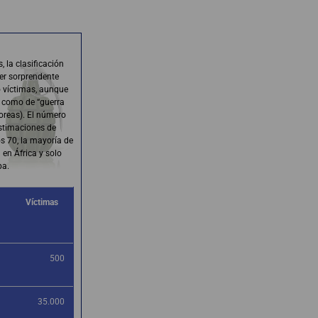
 la clasificación
er sorprendente
o víctimas, aunque
 como de “guerra
Coreas). El número
stimaciones de
s 70, la mayoría de
 en África y solo
pa.
Víctimas
500
35.000