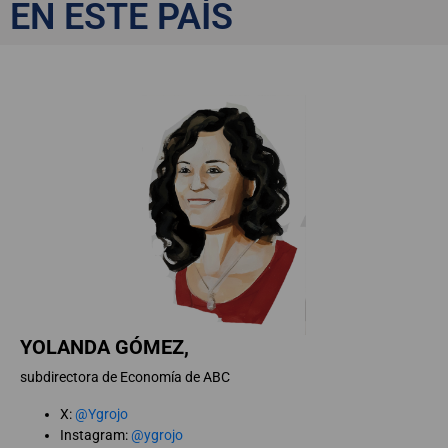
Gómez
EN ESTE PAÍS
YOLANDA GÓMEZ,
subdirectora de Economía de ABC
X:
@Ygrojo
Instagram:
@ygrojo