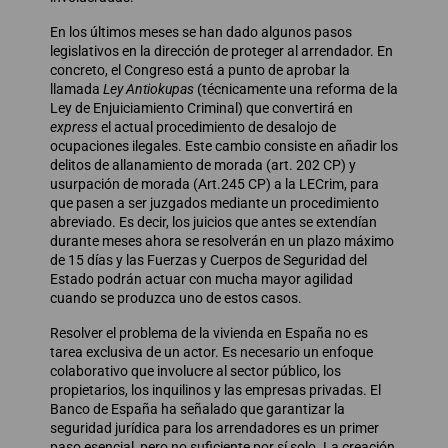
En los últimos meses se han dado algunos pasos
legislativos en la dirección de proteger al arrendador. En
concreto, el Congreso está a punto de aprobar la
llamada
Ley Antiokupas
(técnicamente una reforma de la
Ley de Enjuiciamiento Criminal) que convertirá en
express
el actual procedimiento de desalojo de
ocupaciones ilegales. Este cambio consiste en añadir los
delitos de allanamiento de morada (art. 202 CP) y
usurpación de morada (Art.245 CP) a la LECrim, para
que pasen a ser juzgados mediante un procedimiento
abreviado. Es decir, los juicios que antes se extendían
durante meses ahora se resolverán en un plazo máximo
de 15 días y las Fuerzas y Cuerpos de Seguridad del
Estado podrán actuar con mucha mayor agilidad
cuando se produzca uno de estos casos.
Resolver el problema de la vivienda en España no es
tarea exclusiva de un actor. Es necesario un enfoque
colaborativo que involucre al sector público, los
propietarios, los inquilinos y las empresas privadas. El
Banco de España ha señalado que garantizar la
seguridad jurídica para los arrendadores es un primer
paso esencial, pero no suficiente por sí solo. La creación