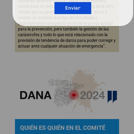
cualquier desastre natural. Nuria Lloret Romero,
catedrática en Administración Electrónica de la UPV,
Enviar
señala que su aportación en este comité “se va a
centrar en analizar qué tipo de tecnología y
especialmente inteligencia artificial se puede aplicar
para la prevención, pero también la gestión de las
catástrofes y todo lo que está relacionado con la
previsión de tendencia de datos para poder corregir y
actuar ante cualquier situación de emergencia”.
QUIÉN ES QUIÉN EN EL COMITÉ