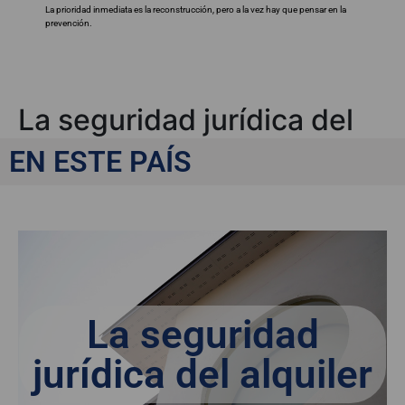
La prioridad inmediata es la reconstrucción, pero a la vez hay que pensar en la
prevención.
La seguridad jurídica del
alquiler
EN ESTE PAÍS
La seguridad
jurídica del alquiler