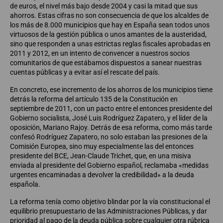
de euros, el nivel más bajo desde 2004 y casi la mitad que sus
ahorros. Estas cifras no son consecuencia de que los alcaldes de
los más de 8.000 municipios que hay en España sean todos unos
virtuosos de la gestión pública o unos amantes de la austeridad,
sino que responden a unas estrictas reglas fiscales aprobadas en
2011 y 2012, en un intento de convencer a nuestros socios
comunitarios de que estábamos dispuestos a sanear nuestras
cuentas públicas y a evitar así el rescate del país.
En concreto, ese incremento de los ahorros de los municipios tiene
detrás la reforma del artículo 135 de la Constitución en
septiembre de 2011, con un pacto entre el entonces presidente del
Gobierno socialista, José Luis Rodríguez Zapatero, y el líder de la
oposición, Mariano Rajoy. Detrás de esa reforma, como más tarde
confesó Rodríguez Zapatero, no solo estaban las presiones de la
Comisión Europea, sino muy especialmente las del entonces
presidente del BCE, Jean-Claude Trichet, que, en una misiva
enviada al presidente del Gobierno español, reclamaba «medidas
urgentes encaminadas a devolver la credibilidad» a la deuda
española.
La reforma tenía como objetivo blindar por la vía constitucional el
equilibrio presupuestario de las Administraciones Públicas, y dar
prioridad al pago de la deuda pública sobre cualquier otra rúbrica