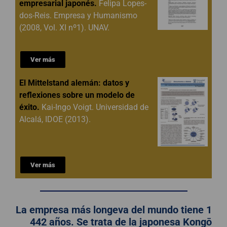
empresarial japonés.
Felipa Lopes-
dos-Reis. Empresa y Humanismo
(2008, Vol. XI nº1). UNAV.
Ver más
El Mittelstand alemán: datos y
reflexiones sobre un modelo de
éxito.
Kai-Ingo Voigt. Universidad de
Alcalá, IDOE (2013).
Ver más
La empresa más longeva del mundo tiene 1
442 años. Se trata de la japonesa Kongō