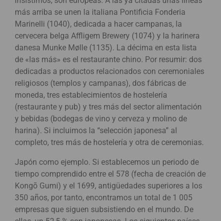
insistimos, son europeas. A las ya citadas unas líneas
más arriba se unen la italiana Pontificia Fonderia
Marinelli (1040), dedicada a hacer campanas, la
cervecera belga Affligem Brewery (1074) y la harinera
danesa Munke Mølle (1135). La décima en esta lista
de «las más» es el restaurante chino. Por resumir: dos
dedicadas a productos relacionados con ceremoniales
religiosos (templos y campanas), dos fábricas de
moneda, tres establecimientos de hostelería
(restaurante y pub) y tres más del sector alimentación
y bebidas (bodegas de vino y cerveza y molino de
harina). Si incluimos la “selección japonesa” al
completo, tres más de hostelería y otra de ceremonias.
Japón como ejemplo. Si establecemos un periodo de
tiempo comprendido entre el 578 (fecha de creación de
Kongō Gumi) y el 1699, antigüedades superiores a los
350 años, por tanto, encontramos un total de 1 005
empresas que siguen subsistiendo en el mundo. De