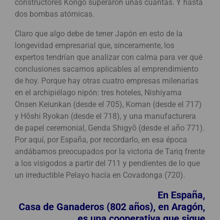
constructores Kongō superaron unas cuantas. Y hasta
dos bombas atómicas.
Claro que algo debe de tener Japón en esto de la
longevidad empresarial que, sinceramente, los
expertos tendrían que analizar con calma para ver qué
conclusiones sacamos aplicables al emprendimiento
de hoy. Porque hay otras cuatro empresas milenarias
en el archipiélago nipón: tres hoteles, Nishiyama
Onsen Keiunkan (desde el 705), Koman (desde el 717)
y Hōshi Ryokan (desde el 718), y una manufacturera
de papel ceremonial, Genda Shigyō (desde el año 771).
Por aquí, por España, por recordarlo, en esa época
andábamos preocupados por la victoria de Tariq frente
a los visigodos a partir del 711 y pendientes de lo que
un irreductible Pelayo hacía en Covadonga (720).
En España,
Casa de Ganaderos (802 años), en Aragón,
es una cooperativa que sigue