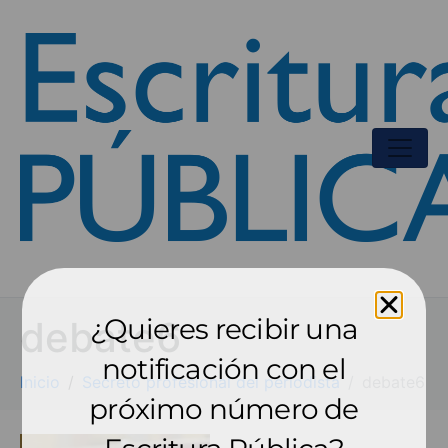
¿Quieres recibir una
debate6
notificación con el
Inicio
Secreto profesional del periodista
debate6
próximo número de