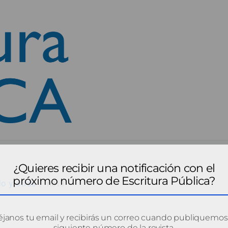
¿Quieres recibir una notificación con el
próximo número de Escritura Pública?
do y otras
not9
janos tu email y recibirás un correo cuando publiquemos
siguiente número de la revista.