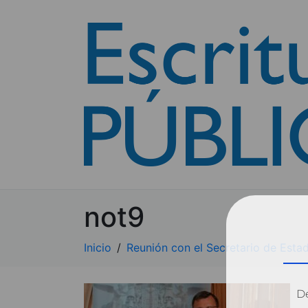
not9
Inicio
Reunión con el Secretario de Esta
Dé