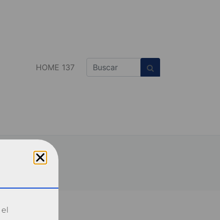
HOME 137
 el