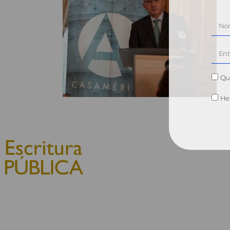
Qui
He 
© 2010, Consejo General del
Notariado