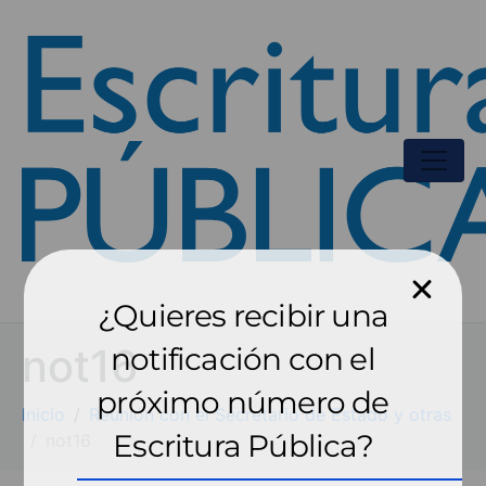
¿Quieres recibir una
not16
notificación con el
próximo número de
Inicio
Reunión con el Secretario de Estado y otras
Escritura Pública?
not16