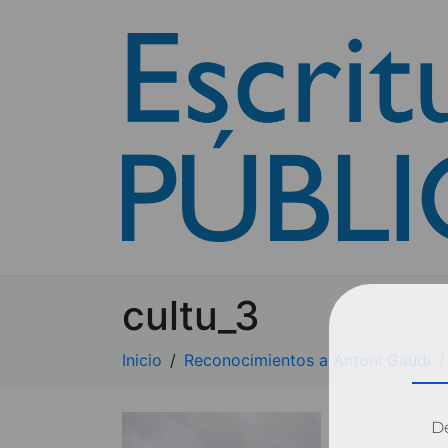
cultu_3
Inicio
Reconocimientos a Antoni Gaudí
Dé