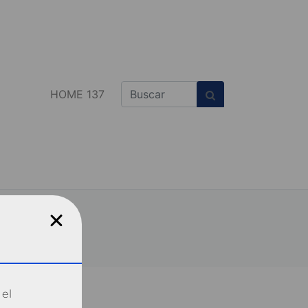
HOME 137
 el