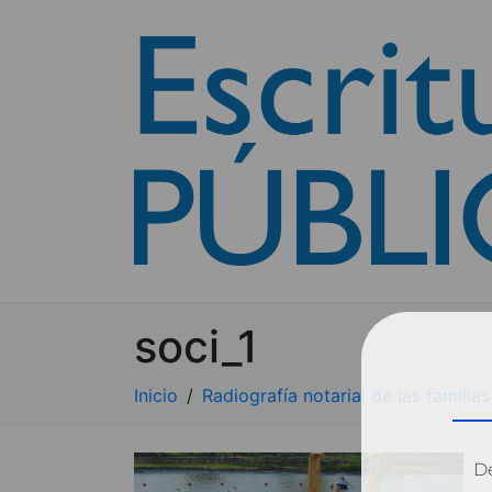
soci_1
Inicio
Radiografía notarial de las familias
Dé