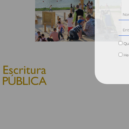
Qui
He 
© 2010, Consejo General del
Notariado