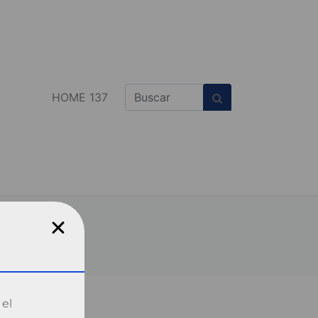
HOME 137
 el