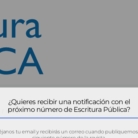
¿Quieres recibir una notificación con el
próximo número de Escritura Pública?
soci_1
janos tu email y recibirás un correo cuando publiquemos
siguiente número de la revista.