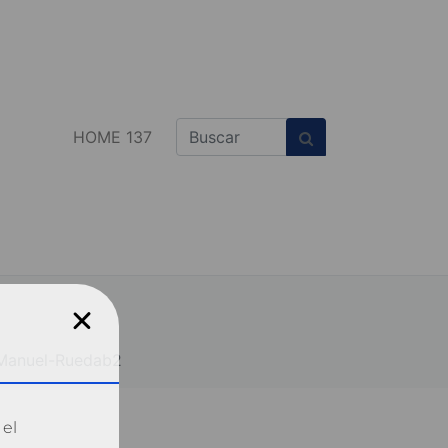
HOME 137
-Manuel-Ruedab2
 el