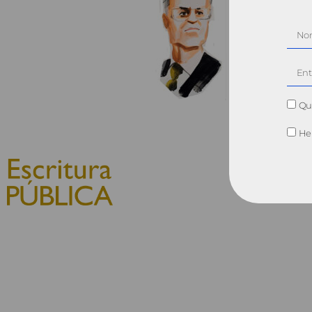
Qui
He 
© 2010, Consejo General del
Notariado