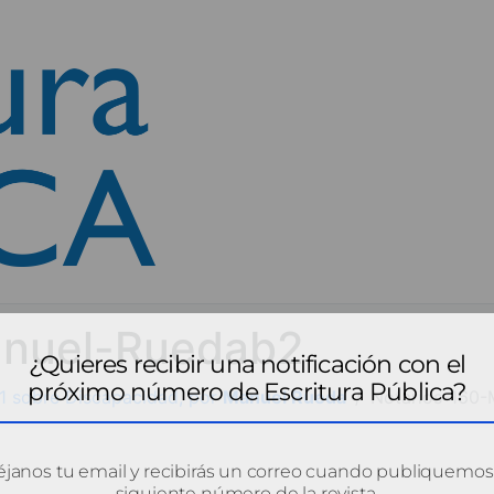
anuel-Ruedab2
¿Quieres recibir una notificación con el
próximo número de Escritura Pública?
21 sobre Discapacidad, por
Manuel Rueda
Notarios-160
janos tu email y recibirás un correo cuando publiquemos
siguiente número de la revista.