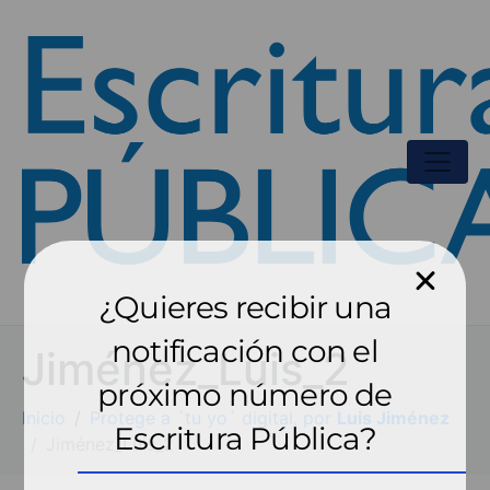
¿Quieres recibir una
notificación con el
Jiménez_Luis_2
próximo número de
Inicio
Protege a ´tu yo´ digital, por
Luis Jiménez
Escritura Pública?
Jiménez_Luis_2