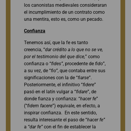
los canonistas medievales consideraran
el incumplimiento de un contrato como
una mentira, esto es, como un pecado.
Confianza
Tenemos así, que la fe es tanto
creencia, “
dar crédito a lo que no se ve,
por el testimonio del que dice,
” como
confianza o “
fides”
, procedente de
fido
”,
a su vez, de “
fio”
, que contaba entre sus
significaciones con la de “
fiarse
”.
Posteriormente, el infinitivo “
fidere
”
pasó en el latín vulgar a “
fidare
”, de
donde fianza y confianza: “
hacer fe
”
(“
fidem facere
”) equivale, en efecto, a
inspirar confianza. En este sentido,
resulta interesante el paso de “
hacer fe”
a
“dar fe”
con el fin de establecer la