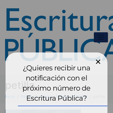
¿Quieres recibir una
notificación con el
petilla
próximo número de
Inicio
Petilla de Aragón. Paisaje de Nobel
Escritura Pública?
petilla