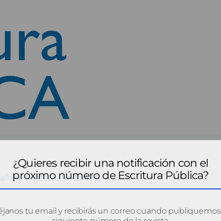
¿Quieres recibir una notificación con el
próximo número de Escritura Pública?
aña, vista desde la dársena
cuadros2
janos tu email y recibirás un correo cuando publiquemos
siguiente número de la revista.