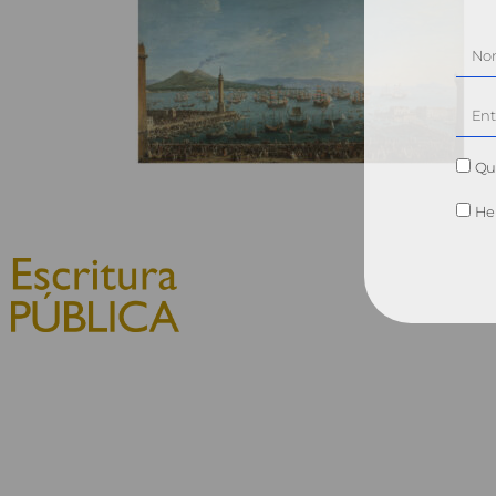
Qui
He 
© 2010, Consejo General del
Notariado