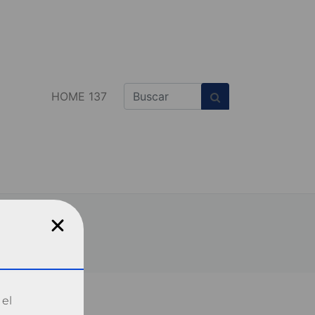
HOME 137
 el