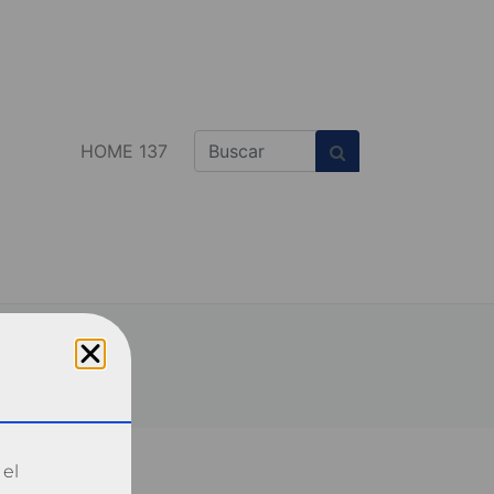
HOME 137
 el