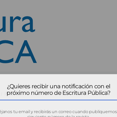
¿Quieres recibir una notificación con el
próximo número de Escritura Pública?
PARA EP
janos tu email y recibirás un correo cuando publiquemos
siguiente número de la revista.