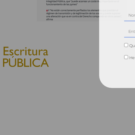
Qui
He 
© 2010, Consejo General del
Notariado