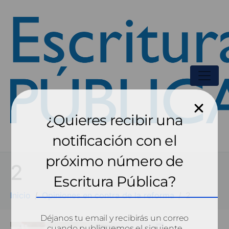
¿Quieres recibir una
notificación con el
próximo número de
2
Escritura Pública?
Inicio
Opiniones en contra de la reforma
2
Déjanos tu email y recibirás un correo
cuando publiquemos el siguiente