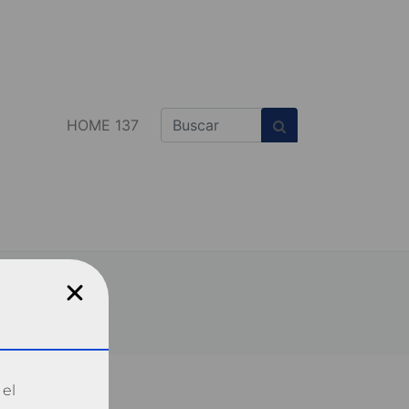
HOME 137
 el