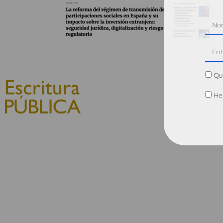
Qui
He 
© 2010, Consejo General del
Notariado